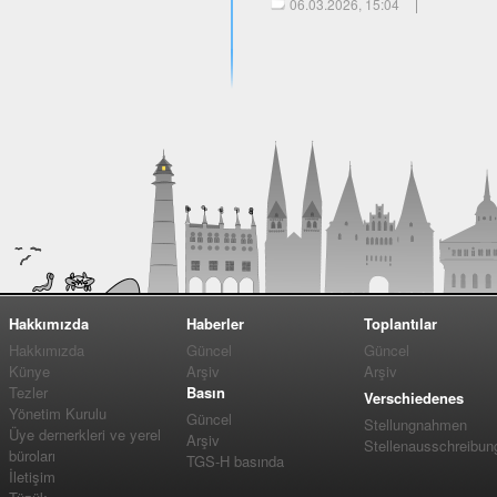
06.03.2026, 15:04
Hakkımızda
Haberler
Toplantılar
Hakkımızda
Güncel
Güncel
Künye
Arşiv
Arşiv
Tezler
Basın
Verschiedenes
Yönetim Kurulu
Güncel
Stellungnahmen
Üye dernerkleri ve yerel
Arşiv
Stellenausschreibun
büroları
TGS-H basında
İletişim