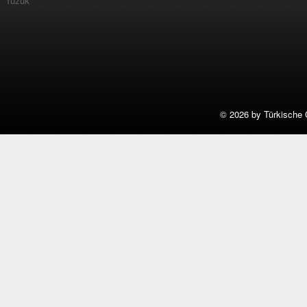
Tüzük
©
2026 by Türkische 