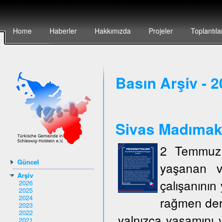
Home
Haberler
Hakkımızda
Projeler
Toplantıla
Basın Arşiv - 
Sivas Madımak`t
2 Temmuz 
Güncel
yaşanan v
Arşiv
çalışanının 
2026
2025
2024
rağmen deri
2023
2022
yalnızca yaşamını y
2021