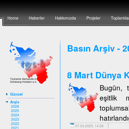
Home
Haberler
Hakkımızda
Projeler
Toplantıla
Basın Arşiv - 
8 Mart Dünya K
Bugün, t
Güncel
eşitlik 
Arşiv
toplumsal
2026
2025
2024
hatırlandı
2023
2022
07.03.2025, 14:26
2021