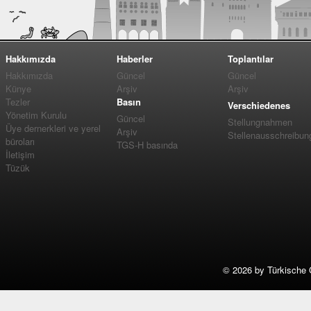
Hakkımızda
Haberler
Toplantılar
Hakkımızda
Güncel
Güncel
Künye
Arşiv
Arşiv
Tezler
Basın
Verschiedenes
Yönetim Kurulu
Güncel
Stellungnahmen
Üye dernerkleri ve yerel
Arşiv
Stellenausschreibun
büroları
TGS-H basında
İletişim
Tüzük
©
2026 by Türkische 