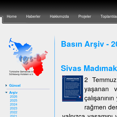
Home
Haberler
Hakkımızda
Projeler
Toplantıla
Basın Arşiv - 
Sivas Madımak`t
2 Temmuz 
Güncel
yaşanan v
Arşiv
çalışanının 
2026
2025
2024
rağmen deri
2023
2022
yalnızca yaşamını y
2021