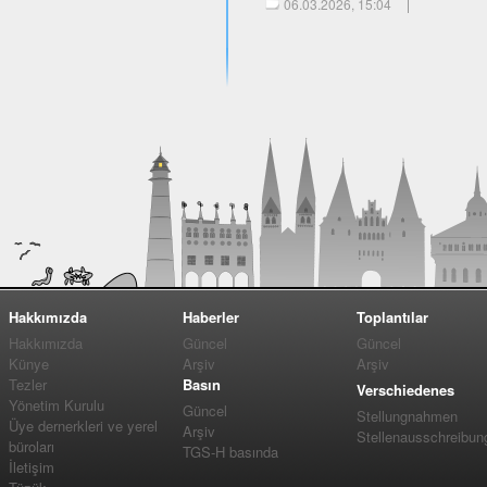
06.03.2026, 15:04
Hakkımızda
Haberler
Toplantılar
Hakkımızda
Güncel
Güncel
Künye
Arşiv
Arşiv
Tezler
Basın
Verschiedenes
Yönetim Kurulu
Güncel
Stellungnahmen
Üye dernerkleri ve yerel
Arşiv
Stellenausschreibun
büroları
TGS-H basında
İletişim