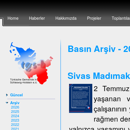
Home
Haberler
Hakkımızda
Projeler
Toplantıla
Basın Arşiv - 
Sivas Madımak`t
2 Temmuz 
Güncel
yaşanan v
Arşiv
çalışanının 
2026
2025
2024
rağmen deri
2023
2022
yalnızca yaşamını y
2021