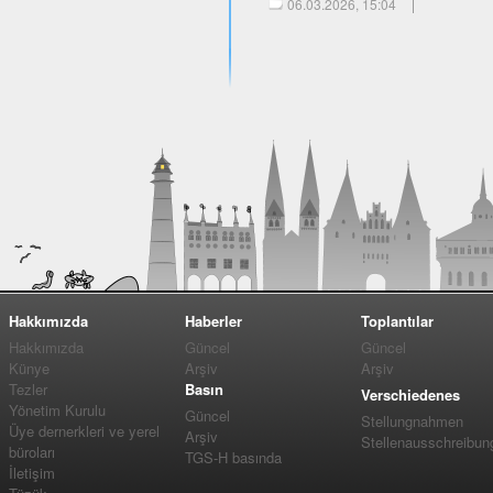
06.03.2026, 15:04
Hakkımızda
Haberler
Toplantılar
Hakkımızda
Güncel
Güncel
Künye
Arşiv
Arşiv
Tezler
Basın
Verschiedenes
Yönetim Kurulu
Güncel
Stellungnahmen
Üye dernerkleri ve yerel
Arşiv
Stellenausschreibun
büroları
TGS-H basında
İletişim