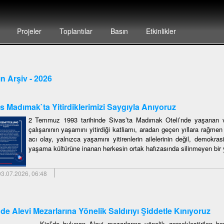
Projeler
Toplantılar
Basın
Etkinlikler
n Arşiv - 2026
s Madımak`ta Yitirdiklerimizi Saygıyla Anıyoruz
2 Temmuz 1993 tarihinde Sivas’ta Madımak Oteli’nde yaşanan ve
çalışanının yaşamını yitirdiği katliamı, aradan geçen yıllara rağme
acı olay, yalnızca yaşamını yitirenlerin ailelerinin değil, demokras
yaşama kültürüne inanan herkesin ortak hafızasında silinmeyen bir y
3.07.2026, 06:48
`de Alevi Mezarlarına Yönelik Saldırıyı Şiddetle Kınıyoruz
Kiel’de bulunan Alevi mezarlarına yönelik gerçekleştirilen boy