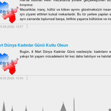
kınıyoruz.
Mezarlıklar, inanç, kültür ve köken ayrımı gözetmeksizin insan
için ziyaret ettikleri kutsal mekanlardır. Bu tür yerlere yapılan sa
aynı zamanda toplumsal barışa, birlikte yaşama kültürüne ve insan
5.06.2026, 13:57
rt Dünya Kadınlar Günü Kutlu Olsun
Bugün, 8 Mart Dünya Kadınlar Günü vesilesiyle; kadınların eş
yakışır bir yaşam mücadelesini bir kez daha hatırlıyor ve hatırlat
6.03.2026, 15:04