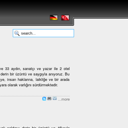
 33 aydın, sanatçı ve yazar ile 2 otel
n derin bir üzüntü ve saygıyla anıyoruz. Bu
iye, insan haklarına, laikliğe ve bir arada
ara olarak varlığını sürdürmektedir.
...more
alı saldırıyı derin bir üzüntü ve öfkeyle