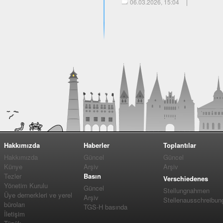
06.03.2026, 15:04
Hakkımızda
Haberler
Toplantılar
Hakkımızda
Güncel
Güncel
Künye
Arşiv
Arşiv
Tezler
Basın
Verschiedenes
Yönetim Kurulu
Güncel
Stellungnahmen
Üye dernerkleri ve yerel
Arşiv
Stellenausschreibun
büroları
TGS-H basında
İletişim