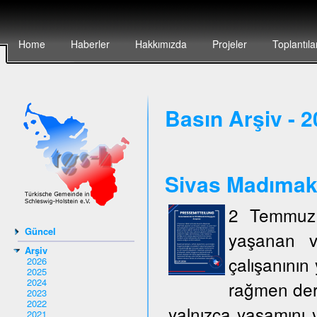
Home
Haberler
Hakkımızda
Projeler
Toplantıla
Basın Arşiv - 
Sivas Madımak`t
2 Temmuz 
Güncel
yaşanan v
Arşiv
çalışanının 
2026
2025
2024
rağmen deri
2023
2022
yalnızca yaşamını y
2021