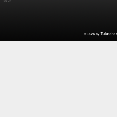
Tüzük
©
2026 by Türkische 