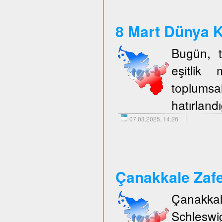
8 Mart Dünya K
Bugün, t
eşitlik 
toplumsal
hatırlandı
07.03.2025, 14:26
Çanakkale Zafe
Çanakka
Schleswi