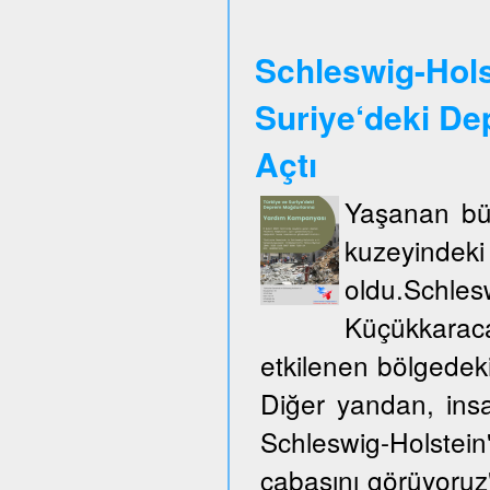
Schleswig-Hols
Suriye‘deki De
Açtı
Yaşanan büy
kuzeyinde
oldu.Schles
Küçükkarac
etkilenen bölgedek
Diğer yandan, insa
Schleswig-Holste
çabasını görüyoruz"