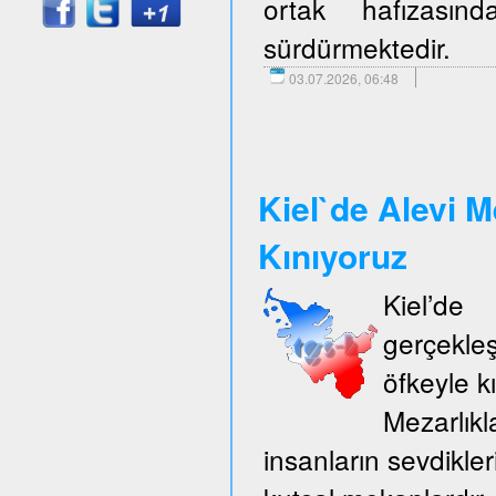
ortak hafızasın
sürdürmektedir.
03.07.2026, 06:48
Kiel`de Alevi M
Kınıyoruz
Kiel’d
gerçekle
öfkeyle k
Mezarlıkl
insanların sevdikler