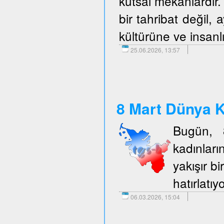
kutsal mekanlardır. 
bir tahribat değil,
kültürüne ve insanlı
25.06.2026, 13:57
8 Mart Dünya K
Bugün, 
kadınlar
yakışır b
hatırlatıy
06.03.2026, 15:04