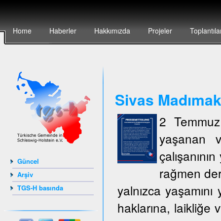
Home
Haberler
Hakkımızda
Projeler
Toplantıla
Sivas Madımak`t
2 Temmuz 
yaşanan v
çalışanının 
Güncel
rağmen deri
Arşiv
yalnızca yaşamını y
TGS-H basında
haklarına, laikliğe