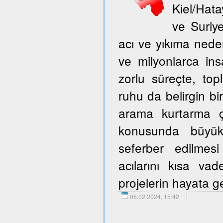
Kiel/Hata
ve Suriy
acı ve yıkıma neden
ve milyonlarca ins
zorlu süreçte, to
ruhu da belirgin bir
arama kurtarma ça
konusunda büyük 
seferber edilmes
acılarını kısa v
projelerin hayata ge
06.02.2024, 15:42