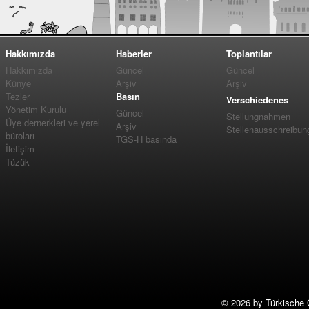
Hakkımızda
Haberler
Toplantılar
Hakkımızda
Güncel
Güncel
Künye
Arşiv
Arşiv
Tezler
Basın
Verschiedenes
Yönetim Kurulu
Güncel
Stellungnahmen
Üye dernerkleri ve yerel
Arşiv
Stellenausschreibun
büroları
TGS-H basında
İletişim
Tüzük
©
2026 by Türkische 