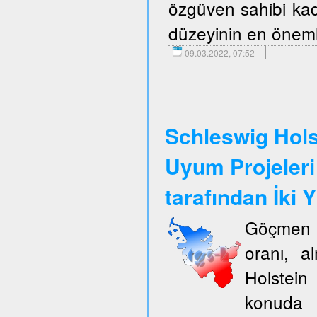
özgüven sahibi kadı
düzeyinin en önemli
09.03.2022, 07:52
Schleswig Hols
Uyum Projeleri
tarafından İki Y
Göçmen k
oranı, a
Holstein
konuda 