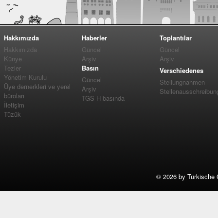
Hakkımızda
Haberler
Toplantılar
Hakkımızda
Güncel
Güncel
Künye
Arşiv
Arşiv
Tezler
Basın
Verschiedenes
Yönetim Kurulu
Güncel
Stellungnahmen
Üye dernerkleri ve yerel
Arşiv
Stellenausschreibun
büroları
TGS-H basında
İletişim
Tüzük
©
2026 by Türkische 