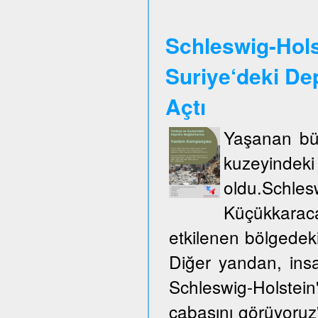
Schleswig-Hols
Suriye‘deki De
Açtı
Yaşanan büy
kuzeyinde
oldu.Schles
Küçükkarac
etkilenen bölgedek
Diğer yandan, insa
Schleswig-Holste
çabasını görüyoruz"