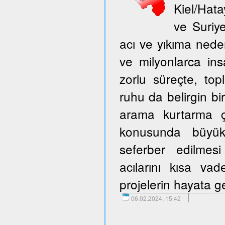
Kiel/Hata
ve Suriy
acı ve yıkıma neden
ve milyonlarca ins
zorlu süreçte, to
ruhu da belirgin bir
arama kurtarma ça
konusunda büyük 
seferber edilmes
acılarını kısa v
projelerin hayata ge
06.02.2024, 15:42