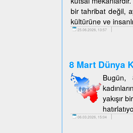
kutsal mekanlardır. 
bir tahribat değil,
kültürüne ve insanlı
25.06.2026, 13:57
8 Mart Dünya K
Bugün, 
kadınlar
yakışır b
hatırlatıy
06.03.2026, 15:04