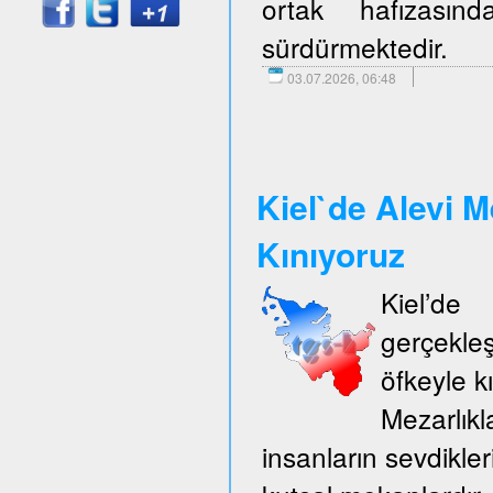
ortak hafızasın
sürdürmektedir.
03.07.2026, 06:48
Kiel`de Alevi M
Kınıyoruz
Kiel’d
gerçekle
öfkeyle k
Mezarlıkl
insanların sevdikler