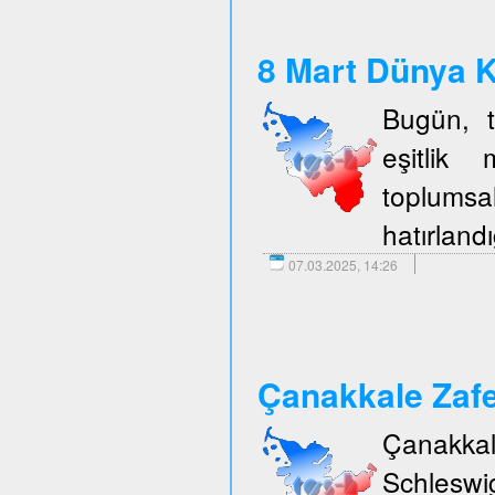
8 Mart Dünya K
Bugün, t
eşitlik 
toplumsal
hatırlandı
07.03.2025, 14:26
Çanakkale Zafe
Çanakka
Schleswi