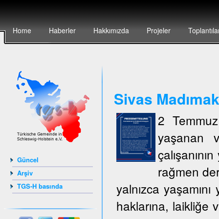
Home
Haberler
Hakkımızda
Projeler
Toplantıla
Sivas Madımak`t
2 Temmuz 
yaşanan v
çalışanının 
Güncel
rağmen deri
Arşiv
yalnızca yaşamını y
TGS-H basında
haklarına, laikliğe