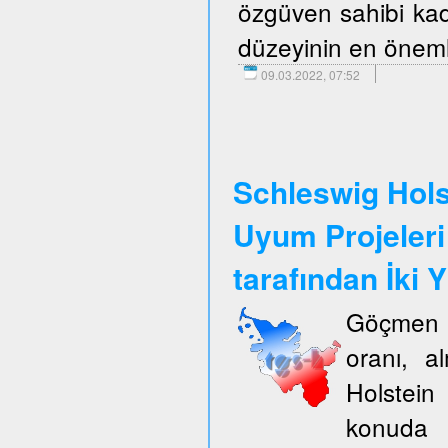
özgüven sahibi kadı
düzeyinin en önemli
09.03.2022, 07:52
Schleswig Hols
Uyum Projeleri
tarafından İki Y
Göçmen k
oranı, a
Holstein
konuda 