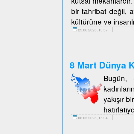
kutsal mekanlardır. 
bir tahribat değil,
kültürüne ve insanlı
25.06.2026, 13:57
8 Mart Dünya K
Bugün, 
kadınlar
yakışır b
hatırlatıy
06.03.2026, 15:04