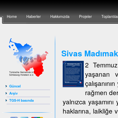
Home
Haberler
Hakkımızda
Projeler
Toplantıla
Sivas Madımak`t
2 Temmuz 
yaşanan v
çalışanının 
Güncel
rağmen deri
Arşiv
yalnızca yaşamını y
TGS-H basında
haklarına, laikliğe