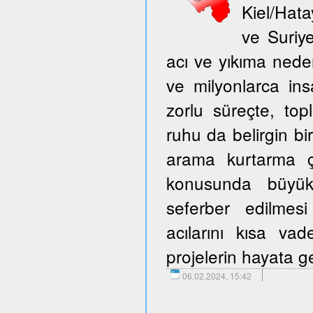
Kiel/Hata
ve Suriy
acı ve yıkıma neden
ve milyonlarca ins
zorlu süreçte, to
ruhu da belirgin bir
arama kurtarma ça
konusunda büyük 
seferber edilmes
acılarını kısa v
projelerin hayata ge
06.02.2024, 15:42