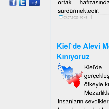
ortak hafızasın
sürdürmektedir.
03.07.2026, 06:48
Kiel`de Alevi M
Kınıyoruz
Kiel’d
gerçekle
öfkeyle k
Mezarlıkl
insanların sevdikler