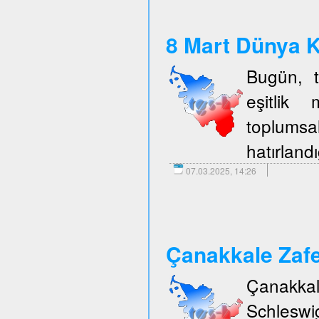
8 Mart Dünya K
Bugün, t
eşitlik 
toplumsal
hatırlandı
07.03.2025, 14:26
Çanakkale Zafe
Çanakka
Schleswi