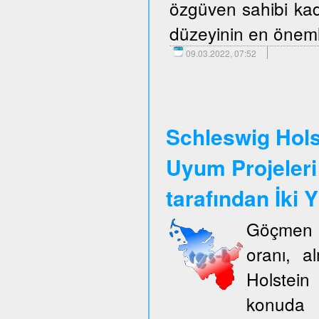
özgüven sahibi kadı
düzeyinin en önemli
09.03.2022, 07:52
Schleswig Hols
Uyum Projeleri
tarafından İki Y
Göçmen k
oranı, a
Holstein
konuda 