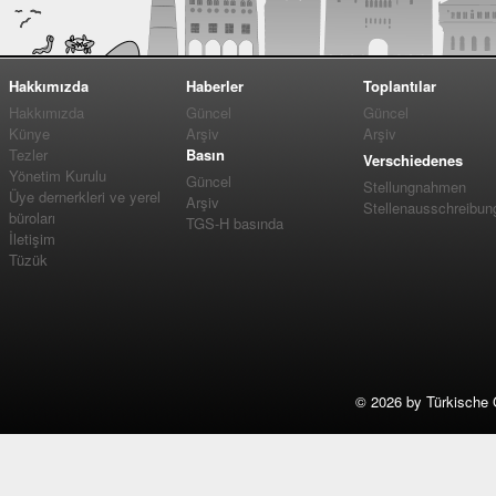
Hakkımızda
Haberler
Toplantılar
Hakkımızda
Güncel
Güncel
Künye
Arşiv
Arşiv
Tezler
Basın
Verschiedenes
Yönetim Kurulu
Güncel
Stellungnahmen
Üye dernerkleri ve yerel
Arşiv
Stellenausschreibun
büroları
TGS-H basında
İletişim
Tüzük
©
2026 by Türkische 