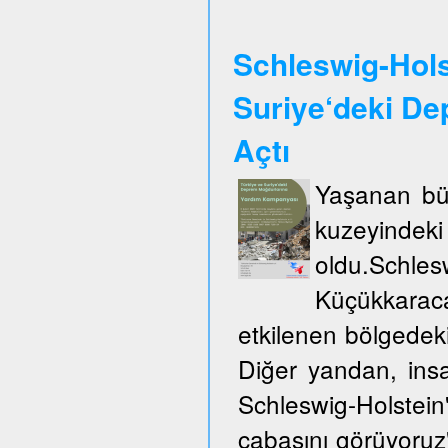
Schleswig-Hols
Suriye‘deki De
Açtı
Yaşanan büy
kuzeyinde
oldu.Schles
Küçükkarac
etkilenen bölgedek
Diğer yandan, insa
Schleswig-Holste
çabasını görüyoruz"