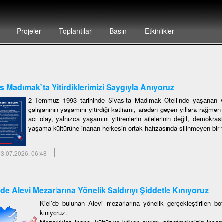
Projeler
Toplantılar
Basın
Etkinlikler
s Madımak`ta Yitirdiklerimizi Saygıyla Anıyoruz
2 Temmuz 1993 tarihinde Sivas’ta Madımak Oteli’nde yaşanan ve
çalışanının yaşamını yitirdiği katliamı, aradan geçen yıllara rağme
acı olay, yalnızca yaşamını yitirenlerin ailelerinin değil, demokras
yaşama kültürüne inanan herkesin ortak hafızasında silinmeyen bir y
3.07.2026, 06:48
`de Alevi Mezarlarına Yönelik Saldırıyı Şiddetle Kınıyoruz
Kiel’de bulunan Alevi mezarlarına yönelik gerçekleştirilen boy
kınıyoruz.
Mezarlıklar, inanç, kültür ve köken ayrımı gözetmeksizin insan