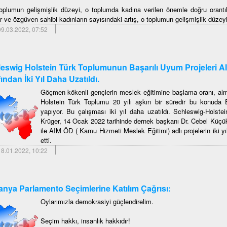
toplumun gelişmişlik düzeyi, o toplumda kadına verilen önemle doğru orantılı
r ve özgüven sahibi kadınların sayısındaki artış, o toplumun gelişmişlik düzeyi
9.03.2022, 07:52
eswig Holstein Türk Toplumunun Başarılı Uyum Projeleri A
fından İki Yıl Daha Uzatıldı.
Göçmen kökenli gençlerin meslek eğitimine başlama oranı, alm
Holstein Türk Toplumu 20 yılı aşkın bir süredir bu konuda E
yapıyor. Bu çalışması iki yıl daha uzatıldı. Schleswig-Holst
Krüger, 14 Ocak 2022 tarihinde dernek başkanı Dr. Cebel Küç
ile AIM ÖD ( Kamu Hizmeti Meslek Eğitimi) adlı projelerin iki y
etti.
8.01.2022, 10:22
nya Parlamento Seçimlerine Katılım Çağrısı:
Oylarımızla demokrasiyi güçlendirelim.
Seçim hakkı, insanlık hakkıdır!