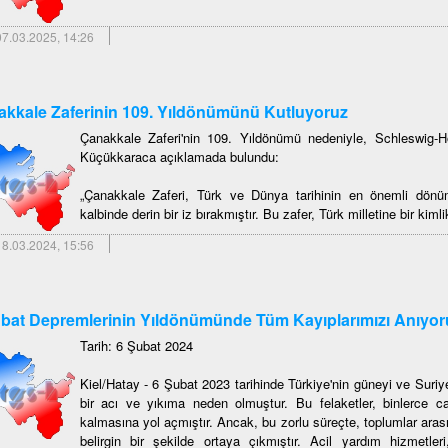
7.03.2025, 14:26
kkale Zaferinin 109. Yıldönümünü Kutluyoruz
Çanakkale Zaferi'nin 109. Yıldönümü nedeniyle, Schleswig-
Küçükkaraca açıklamada bulundu:
„Çanakkale Zaferi, Türk ve Dünya tarihinin en önemli dönüm 
kalbinde derin bir iz bırakmıştır. Bu zafer, Türk milletine bir kiml
8.03.2024, 15:56
bat Depremlerinin Yıldönümünde Tüm Kayıplarımızı Anıyor
Tarih: 6 Şubat 2024
Kiel/Hatay - 6 Şubat 2023 tarihinde Türkiye'nin güneyi ve Suri
bir acı ve yıkıma neden olmuştur. Bu felaketler, binlerce c
kalmasına yol açmıştır. Ancak, bu zorlu süreçte, toplumlar ar
belirgin bir şekilde ortaya çıkmıştır. Acil yardım hizmetle