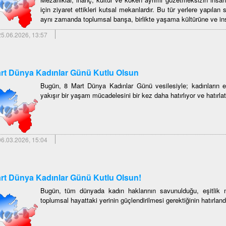
için ziyaret ettikleri kutsal mekanlardır. Bu tür yerlere yapılan sa
aynı zamanda toplumsal barışa, birlikte yaşama kültürüne ve insan
5.06.2026, 13:57
rt Dünya Kadınlar Günü Kutlu Olsun
Bugün, 8 Mart Dünya Kadınlar Günü vesilesiyle; kadınların eş
yakışır bir yaşam mücadelesini bir kez daha hatırlıyor ve hatırlat
6.03.2026, 15:04
rt Dünya Kadınlar Günü Kutlu Olsun!
Bugün, tüm dünyada kadın haklarının savunulduğu, eşitlik mü
toplumsal hayattaki yerinin güçlendirilmesi gerektiğinin hatırland