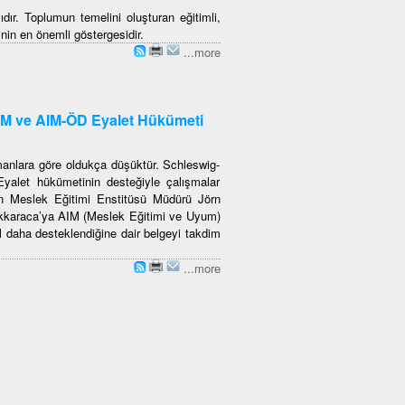
dır. Toplumun temelini oluşturan eğitimli,
nin en önemli göstergesidir.
...more
IM ve AIM-ÖD Eyalet Hükümeti
anlara göre oldukça düşüktür. Schleswig-
yalet hükümetinin desteğiyle çalışmalar
ein Meslek Eğitimi Enstitüsü Müdürü Jörn
ükkaraca’ya AIM (Meslek Eğitimi ve Uyum)
ıl daha desteklendiğine dair belgeyi takdim
...more