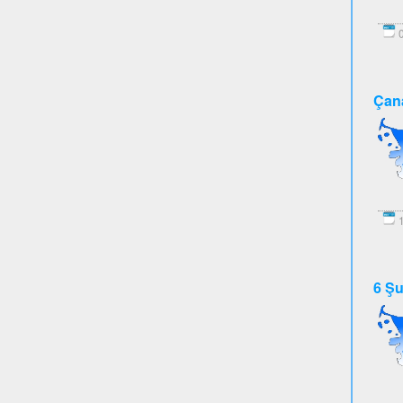
0
Çana
1
6 Şu