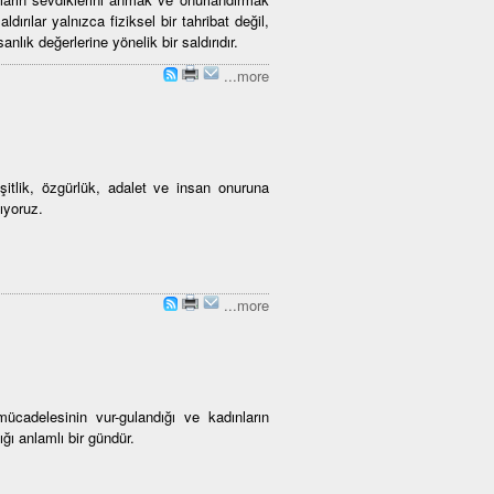
ldırılar yalnızca fiziksel bir tahribat değil,
lık değerlerine yönelik bir saldırıdır.
...more
itlik, özgürlük, adalet ve insan onuruna
ıyoruz.
...more
cadelesinin vur-gulandığı ve kadınların
ığı anlamlı bir gündür.