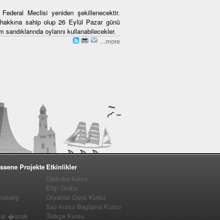
ederal Meclisi yeniden şekillenecektir.
hakkına sahip olup 26 Eylül Pazar günü
m sandıklarında oylarını kullanabilecekler.
...more
ssene Projekte
Etkinlikler
Darbuka kursu
Elişi Grubu
nneberg
Oryantal Dans Kursu
Saz-kursu Baglama Kursu
lar �ocuk
Türkçe Kursu