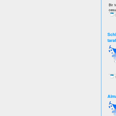
Bir 
cesu
0
Schl
tara
1
Alma