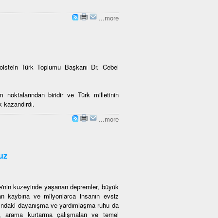
...more
Holstein Türk Toplumu Başkanı Dr. Cebel
noktalarından biridir ve Türk milletinin
ik kazandırdı.
...more
uz
ye'nin kuzeyinde yaşanan depremler, büyük
an kaybına ve milyonlarca insanın evsiz
asındaki dayanışma ve yardımlaşma ruhu da
ri, arama kurtarma çalışmaları ve temel