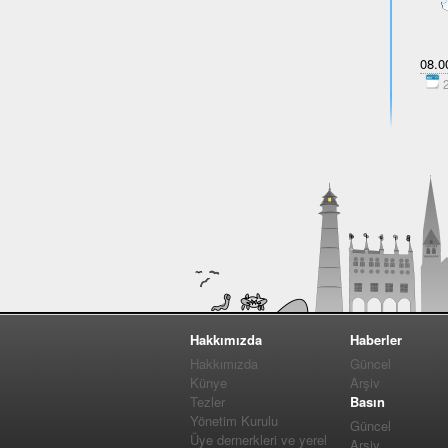
08.00
2
Hakkımızda
Haberler
Hakkımızda
Güncel
Künye
Arşiv
Tezler
Basın
Yönetim Kurulu
Güncel
Üye dernerkleri ve yerel
Arşiv