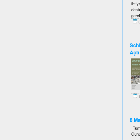
ihti
dest
gerek
0
Schl
Açtı
1
8 Ma
Tüm
Günü