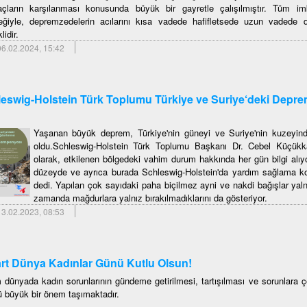
yaçların karşılanması konusunda büyük bir gayretle çalışılmıştır. Tüm i
eğiyle, depremzedelerin acılarını kısa vadede hafifletsede uzun vadede d
lidir.
6.02.2024, 15:42
eswig-Holstein Türk Toplumu Türkiye ve Suriye‘deki Depre
Yaşanan büyük deprem, Türkiye'nin güneyi ve Suriye'nin kuzeyind
oldu.Schleswig-Holstein Türk Toplumu Başkanı Dr. Cebel Küçükk
olarak, etkilenen bölgedeki vahim durum hakkında her gün bilgi alıyo
düzeyde ve ayrıca burada Schleswig-Holstein'da yardım sağlama k
dedi. Yapılan çok sayıdaki paha biçilmez ayni ve nakdi bağışlar yaln
zamanda mağdurlara yalnız bırakılmadıklarını da gösteriyor.
3.02.2023, 08:53
rt Dünya Kadınlar Günü Kutlu Olsun!
 dünyada kadın sorunlarının gündeme getirilmesi, tartışılması ve sorunlara
 büyük bir önem taşımaktadır.