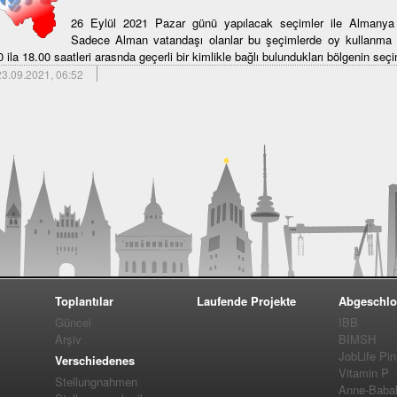
26 Eylül 2021 Pazar günü yapılacak seçimler ile Almanya F
Sadece Alman vatandaşı olanlar bu şeçimlerde oy kullanma 
 ila 18.00 saatleri arasnda geçerli bir kimlikle bağlı bulundukları bölgenin seçi
3.09.2021, 06:52
Toplantılar
Laufende Projekte
Abgeschlo
Güncel
IBB
Arşiv
BIMSH
JobLife Pi
Verschiedenes
Vitamin P
Stellungnahmen
Anne-Baba