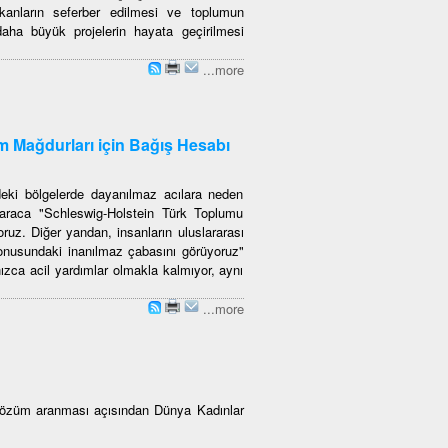
mkanların seferber edilmesi ve toplumun
aha büyük projelerin hayata geçirilmesi
...more
m Mağdurları için Bağış Hesabı
eki bölgelerde dayanılmaz acılara neden
araca "Schleswig-Holstein Türk Toplumu
ruz. Diğer yandan, insanların uluslararası
onusundaki inanılmaz çabasını görüyoruz"
ızca acil yardımlar olmakla kalmıyor, aynı
...more
 çözüm aranması açısından Dünya Kadınlar