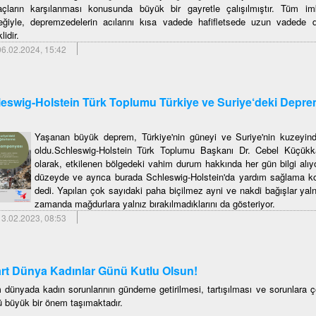
yaçların karşılanması konusunda büyük bir gayretle çalışılmıştır. Tüm i
eğiyle, depremzedelerin acılarını kısa vadede hafifletsede uzun vadede d
lidir.
6.02.2024, 15:42
eswig-Holstein Türk Toplumu Türkiye ve Suriye‘deki Depre
Yaşanan büyük deprem, Türkiye'nin güneyi ve Suriye'nin kuzeyind
oldu.Schleswig-Holstein Türk Toplumu Başkanı Dr. Cebel Küçükk
olarak, etkilenen bölgedeki vahim durum hakkında her gün bilgi alıyo
düzeyde ve ayrıca burada Schleswig-Holstein'da yardım sağlama k
dedi. Yapılan çok sayıdaki paha biçilmez ayni ve nakdi bağışlar yaln
zamanda mağdurlara yalnız bırakılmadıklarını da gösteriyor.
3.02.2023, 08:53
rt Dünya Kadınlar Günü Kutlu Olsun!
 dünyada kadın sorunlarının gündeme getirilmesi, tartışılması ve sorunlara
 büyük bir önem taşımaktadır.