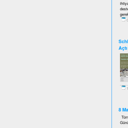
ihti
dest
gerek
0
Schl
Açtı
1
8 Ma
Tüm
Günü