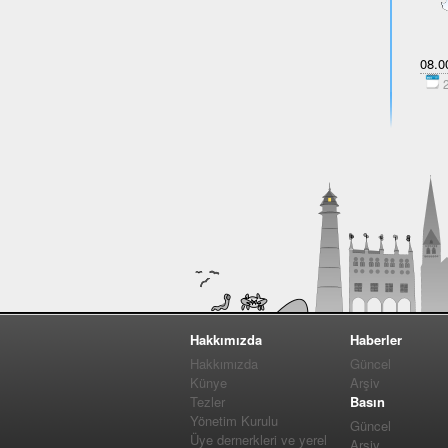
08.00
2
Hakkımızda
Haberler
Hakkımızda
Güncel
Künye
Arşiv
Tezler
Basın
Yönetim Kurulu
Güncel
Üye dernerkleri ve yerel
Arşiv