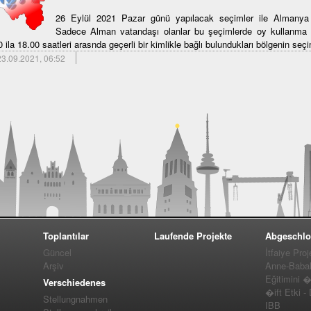
26 Eylül 2021 Pazar günü yapılacak seçimler ile Almanya F
Sadece Alman vatandaşı olanlar bu şeçimlerde oy kullanma 
 ila 18.00 saatleri arasnda geçerli bir kimlikle bağlı bulundukları bölgenin seçi
3.09.2021, 06:52
Toplantılar
Laufende Projekte
Abgeschlo
Güncel
İtfaiye Proj
Arşiv
Anne-Baba
Eğitimini 
Verschiedenes
�ift Etki -
Stellungnahmen
IBB