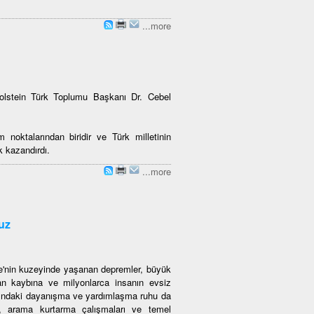
...more
Holstein Türk Toplumu Başkanı Dr. Cebel
noktalarından biridir ve Türk milletinin
ik kazandırdı.
...more
uz
ye'nin kuzeyinde yaşanan depremler, büyük
an kaybına ve milyonlarca insanın evsiz
asındaki dayanışma ve yardımlaşma ruhu da
ri, arama kurtarma çalışmaları ve temel