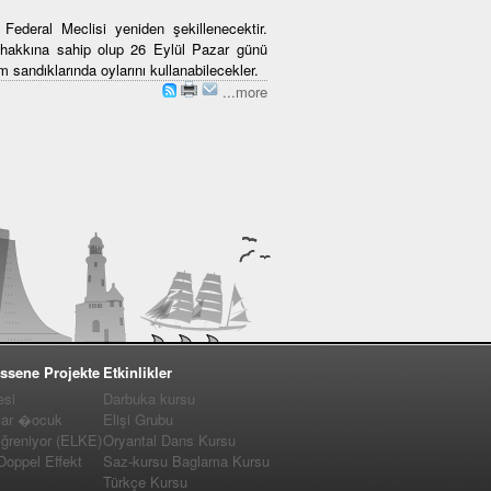
ederal Meclisi yeniden şekillenecektir.
hakkına sahip olup 26 Eylül Pazar günü
m sandıklarında oylarını kullanabilecekler.
...more
ssene Projekte
Etkinlikler
esi
Darbuka kursu
lar �ocuk
Elişi Grubu
�ğreniyor (ELKE)
Oryantal Dans Kursu
 Doppel Effekt
Saz-kursu Baglama Kursu
Türkçe Kursu