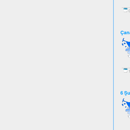
0
Çana
1
6 Şu