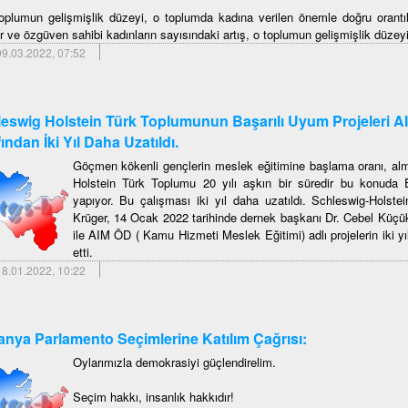
toplumun gelişmişlik düzeyi, o toplumda kadına verilen önemle doğru orantılı
r ve özgüven sahibi kadınların sayısındaki artış, o toplumun gelişmişlik düzeyi
9.03.2022, 07:52
eswig Holstein Türk Toplumunun Başarılı Uyum Projeleri A
fından İki Yıl Daha Uzatıldı.
Göçmen kökenli gençlerin meslek eğitimine başlama oranı, alm
Holstein Türk Toplumu 20 yılı aşkın bir süredir bu konuda E
yapıyor. Bu çalışması iki yıl daha uzatıldı. Schleswig-Holst
Krüger, 14 Ocak 2022 tarihinde dernek başkanı Dr. Cebel Küç
ile AIM ÖD ( Kamu Hizmeti Meslek Eğitimi) adlı projelerin iki y
etti.
8.01.2022, 10:22
nya Parlamento Seçimlerine Katılım Çağrısı:
Oylarımızla demokrasiyi güçlendirelim.
Seçim hakkı, insanlık hakkıdır!