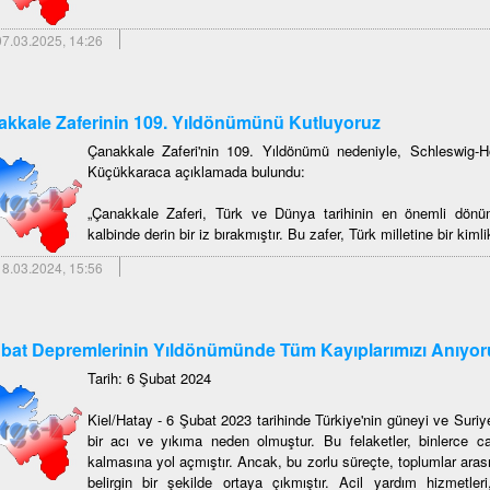
7.03.2025, 14:26
kkale Zaferinin 109. Yıldönümünü Kutluyoruz
Çanakkale Zaferi'nin 109. Yıldönümü nedeniyle, Schleswig-
Küçükkaraca açıklamada bulundu:
„Çanakkale Zaferi, Türk ve Dünya tarihinin en önemli dönüm 
kalbinde derin bir iz bırakmıştır. Bu zafer, Türk milletine bir kiml
8.03.2024, 15:56
bat Depremlerinin Yıldönümünde Tüm Kayıplarımızı Anıyor
Tarih: 6 Şubat 2024
Kiel/Hatay - 6 Şubat 2023 tarihinde Türkiye'nin güneyi ve Suri
bir acı ve yıkıma neden olmuştur. Bu felaketler, binlerce c
kalmasına yol açmıştır. Ancak, bu zorlu süreçte, toplumlar ar
belirgin bir şekilde ortaya çıkmıştır. Acil yardım hizmetle