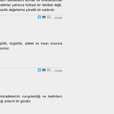
ldırılar yalnızca fiziksel bir tahribat değil,
lık değerlerine yönelik bir saldırıdır.
...more
itlik, özgürlük, adalet ve insan onuruna
ıyoruz.
...more
cadelesinin vur-gulandığı ve kadınların
ığı anlamlı bir gündür.