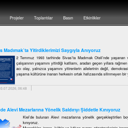
Projeler
Toplantılar
Basın
Etkinlikler
s Madımak`ta Yitirdiklerimizi Saygıyla Anıyoruz
2 Temmuz 1993 tarihinde Sivas’ta Madımak Oteli’nde yaşanan ve
çalışanının yaşamını yitirdiği katliamı, aradan geçen yıllara rağme
acı olay, yalnızca yaşamını yitirenlerin ailelerinin değil, demokras
yaşama kültürüne inanan herkesin ortak hafızasında silinmeyen bir y
3.07.2026, 06:48
`de Alevi Mezarlarına Yönelik Saldırıyı Şiddetle Kınıyoruz
Kiel’de bulunan Alevi mezarlarına yönelik gerçekleştirilen boy
kınıyoruz.
Mezarlıklar, inanç, kültür ve köken ayrımı gözetmeksizin insan