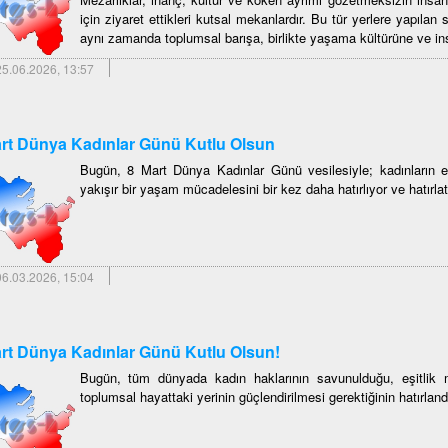
için ziyaret ettikleri kutsal mekanlardır. Bu tür yerlere yapılan sa
aynı zamanda toplumsal barışa, birlikte yaşama kültürüne ve insan
5.06.2026, 13:57
rt Dünya Kadınlar Günü Kutlu Olsun
Bugün, 8 Mart Dünya Kadınlar Günü vesilesiyle; kadınların eş
yakışır bir yaşam mücadelesini bir kez daha hatırlıyor ve hatırlat
6.03.2026, 15:04
rt Dünya Kadınlar Günü Kutlu Olsun!
Bugün, tüm dünyada kadın haklarının savunulduğu, eşitlik mü
toplumsal hayattaki yerinin güçlendirilmesi gerektiğinin hatırland