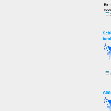
Bir 
cesu
0
Schl
tara
1
Alma