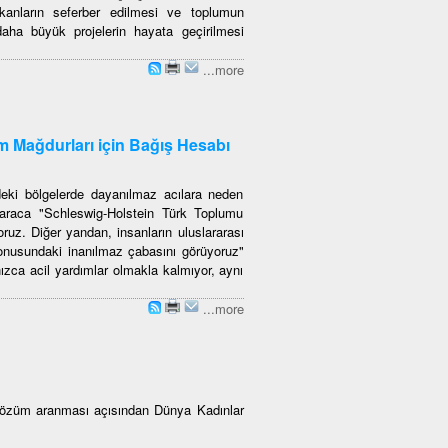
mkanların seferber edilmesi ve toplumun
aha büyük projelerin hayata geçirilmesi
...more
m Mağdurları için Bağış Hesabı
eki bölgelerde dayanılmaz acılara neden
araca "Schleswig-Holstein Türk Toplumu
ruz. Diğer yandan, insanların uluslararası
onusundaki inanılmaz çabasını görüyoruz"
ızca acil yardımlar olmakla kalmıyor, aynı
...more
 çözüm aranması açısından Dünya Kadınlar