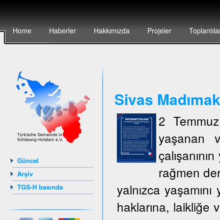
Home
Haberler
Hakkımızda
Projeler
Toplantıla
Sivas Madımak`t
2 Temmuz 
yaşanan v
çalışanının 
Güncel
rağmen deri
Arşiv
yalnızca yaşamını y
TGS-H basında
haklarına, laikliğe