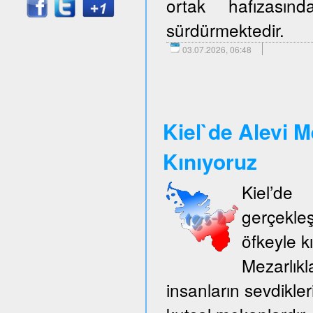
ortak hafızasın
sürdürmektedir.
03.07.2026, 06:48
Kiel`de Alevi M
Kınıyoruz
Kiel’d
gerçekle
öfkeyle k
Mezarlıkl
insanların sevdikler