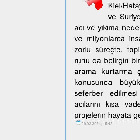
Kiel/Hata
ve Suriy
acı ve yıkıma neden
ve milyonlarca ins
zorlu süreçte, to
ruhu da belirgin bir
arama kurtarma ça
konusunda büyük 
seferber edilmes
acılarını kısa v
projelerin hayata ge
06.02.2024, 15:42