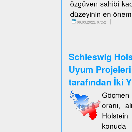
özgüven sahibi kadı
düzeyinin en önemli
09.03.2022, 07:52
Schleswig Hols
Uyum Projeleri
tarafından İki Y
Göçmen k
oranı, a
Holstein
konuda 