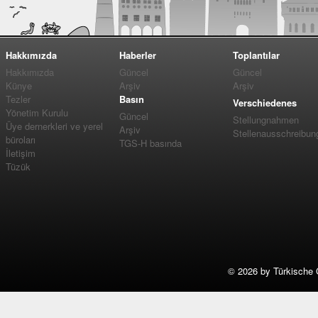
Hakkımızda
Haberler
Toplantılar
Hakkımızda
Güncel
Güncel
Künye
Arşiv
Arşiv
Tezler
Basın
Verschiedenes
Yönetim Kurulu
Güncel
Stellungnahmen
Üye dernerkleri ve yerel
Arşiv
Stellenausschreibun
büroları
TGS-H basında
İletişim
Tüzük
©
2026 by Türkische 