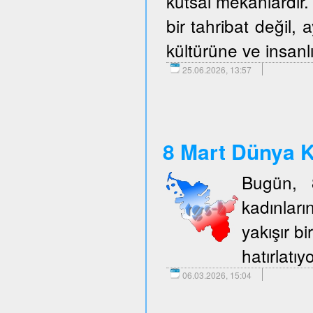
kutsal mekanlardır. 
bir tahribat değil,
kültürüne ve insanlı
25.06.2026, 13:57
8 Mart Dünya K
Bugün, 
kadınlar
yakışır b
hatırlatıy
06.03.2026, 15:04