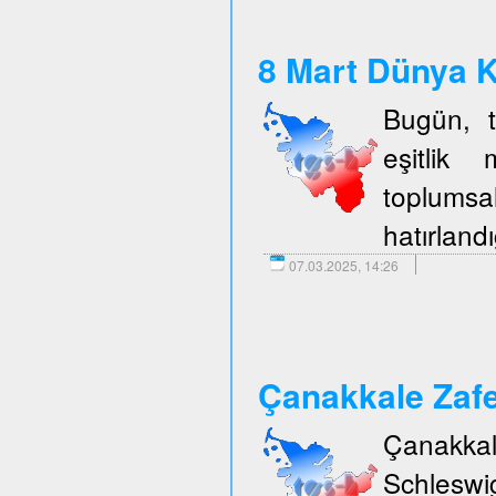
8 Mart Dünya K
Bugün, t
eşitlik 
toplumsal
hatırlandı
07.03.2025, 14:26
Çanakkale Zafe
Çanakka
Schleswi