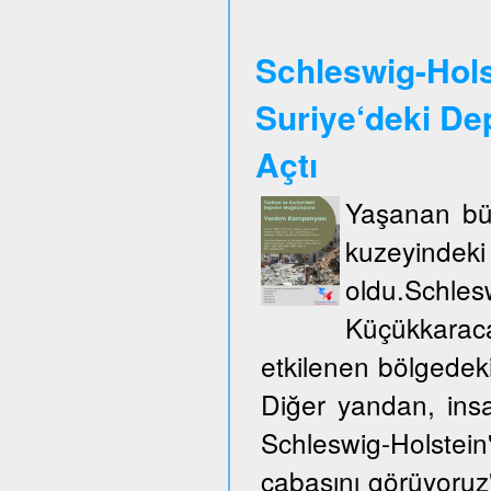
Schleswig-Hols
Suriye‘deki De
Açtı
Yaşanan büy
kuzeyinde
oldu.Schles
Küçükkarac
etkilenen bölgedek
Diğer yandan, insa
Schleswig-Holste
çabasını görüyoruz"