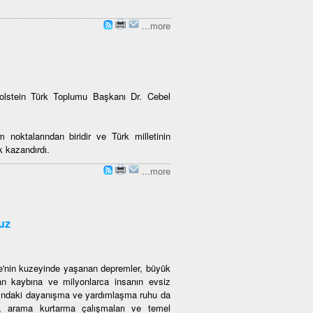
...more
Holstein Türk Toplumu Başkanı Dr. Cebel
noktalarından biridir ve Türk milletinin
ik kazandırdı.
...more
uz
ye'nin kuzeyinde yaşanan depremler, büyük
an kaybına ve milyonlarca insanın evsiz
asındaki dayanışma ve yardımlaşma ruhu da
ri, arama kurtarma çalışmaları ve temel