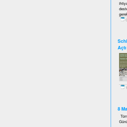
ihti
dest
gerek
0
Schl
Açtı
1
8 Ma
Tüm
Günü