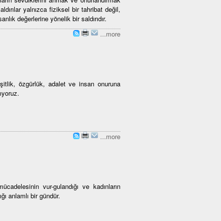
ldırılar yalnızca fiziksel bir tahribat değil,
lık değerlerine yönelik bir saldırıdır.
...more
itlik, özgürlük, adalet ve insan onuruna
ıyoruz.
...more
cadelesinin vur-gulandığı ve kadınların
ığı anlamlı bir gündür.