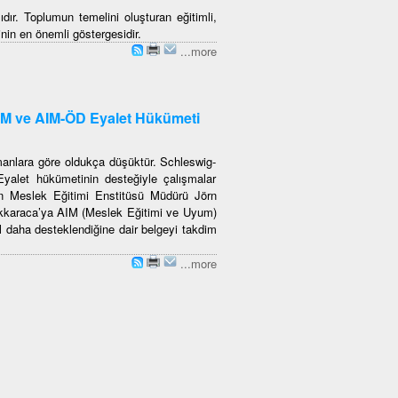
dır. Toplumun temelini oluşturan eğitimli,
nin en önemli göstergesidir.
...more
IM ve AIM-ÖD Eyalet Hükümeti
anlara göre oldukça düşüktür. Schleswig-
yalet hükümetinin desteğiyle çalışmalar
ein Meslek Eğitimi Enstitüsü Müdürü Jörn
ükkaraca’ya AIM (Meslek Eğitimi ve Uyum)
ıl daha desteklendiğine dair belgeyi takdim
...more