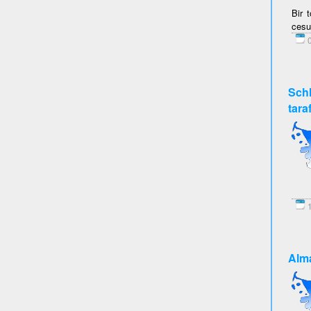
Bir 
cesu
0
Schl
tara
1
Alma