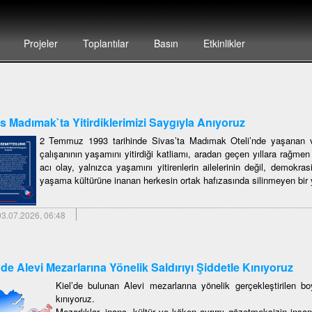
Projeler
Toplantılar
Basın
Etkinlikler
s Madımak`ta Yitirdiklerimizi Saygıyla Anıyoruz
2 Temmuz 1993 tarihinde Sivas’ta Madımak Oteli’nde yaşanan ve
çalışanının yaşamını yitirdiği katliamı, aradan geçen yıllara rağme
acı olay, yalnızca yaşamını yitirenlerin ailelerinin değil, demokras
yaşama kültürüne inanan herkesin ortak hafızasında silinmeyen bir y
3.07.2026, 06:48
`de Alevi Mezarlarına Yönelik Saldırıyı Şiddetle Kınıyoruz
Kiel’de bulunan Alevi mezarlarına yönelik gerçekleştirilen boy
kınıyoruz.
Mezarlıklar, inanç, kültür ve köken ayrımı gözetmeksizin insan