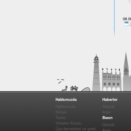
08.00
2
Hakkımızda
Haberler
Hakkımızda
Güncel
Künye
Arşiv
Tezler
Basın
Yönetim Kurulu
Güncel
Üye dernerkleri ve yerel
Arşiv