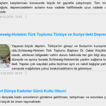
yaçların karşılanması konusunda büyük bir gayretle çalışılmıştır. Tüm i
eğiyle, depremzedelerin acılarını kısa vadede hafifletsede uzun vadede d
lidir.
6.02.2024, 15:42
eswig-Holstein Türk Toplumu Türkiye ve Suriye‘deki Depre
Yaşanan büyük deprem, Türkiye'nin güneyi ve Suriye'nin kuzeyind
oldu.Schleswig-Holstein Türk Toplumu Başkanı Dr. Cebel Küçükk
olarak, etkilenen bölgedeki vahim durum hakkında her gün bilgi alıyo
düzeyde ve ayrıca burada Schleswig-Holstein'da yardım sağlama k
dedi. Yapılan çok sayıdaki paha biçilmez ayni ve nakdi bağışlar yaln
zamanda mağdurlara yalnız bırakılmadıklarını da gösteriyor.
3.02.2023, 08:53
rt Dünya Kadınlar Günü Kutlu Olsun!
 dünyada kadın sorunlarının gündeme getirilmesi, tartışılması ve sorunlara
 büyük bir önem taşımaktadır.