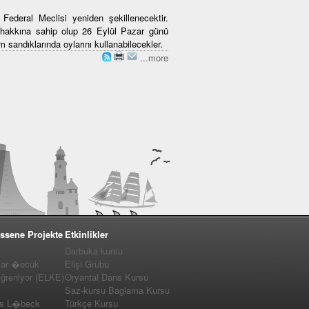
ederal Meclisi yeniden şekillenecektir.
hakkına sahip olup 26 Eylül Pazar günü
m sandıklarında oylarını kullanabilecekler.
...more
ssene Projekte
Etkinlikler
Darbuka kursu
lar �ocuk
Elişi Grubu
�ğreniyor (ELKE)
Oryantal Dans Kursu
Saz-kursu Baglama Kursu
us L�beck
Türkçe Kursu