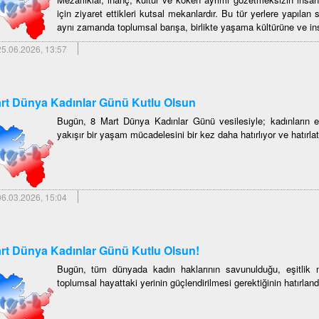
için ziyaret ettikleri kutsal mekanlardır. Bu tür yerlere yapılan sa
aynı zamanda toplumsal barışa, birlikte yaşama kültürüne ve insan
5.06.2026, 13:57
rt Dünya Kadınlar Günü Kutlu Olsun
Bugün, 8 Mart Dünya Kadınlar Günü vesilesiyle; kadınların eş
yakışır bir yaşam mücadelesini bir kez daha hatırlıyor ve hatırlat
6.03.2026, 15:04
rt Dünya Kadınlar Günü Kutlu Olsun!
Bugün, tüm dünyada kadın haklarının savunulduğu, eşitlik mü
toplumsal hayattaki yerinin güçlendirilmesi gerektiğinin hatırland