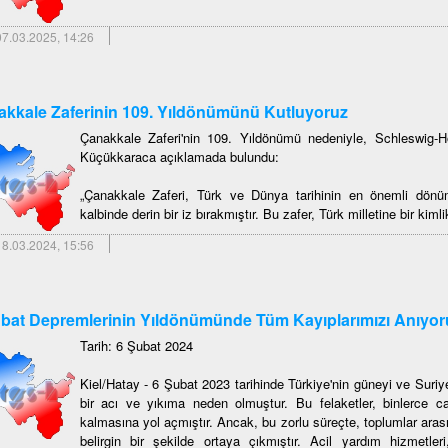
7.03.2025, 14:26
kkale Zaferinin 109. Yıldönümünü Kutluyoruz
Çanakkale Zaferi'nin 109. Yıldönümü nedeniyle, Schleswig-
Küçükkaraca açıklamada bulundu:
„Çanakkale Zaferi, Türk ve Dünya tarihinin en önemli dönüm 
kalbinde derin bir iz bırakmıştır. Bu zafer, Türk milletine bir kiml
8.03.2024, 15:56
bat Depremlerinin Yıldönümünde Tüm Kayıplarımızı Anıyor
Tarih: 6 Şubat 2024
Kiel/Hatay - 6 Şubat 2023 tarihinde Türkiye'nin güneyi ve Suri
bir acı ve yıkıma neden olmuştur. Bu felaketler, binlerce c
kalmasına yol açmıştır. Ancak, bu zorlu süreçte, toplumlar ar
belirgin bir şekilde ortaya çıkmıştır. Acil yardım hizmetle