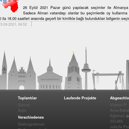
26 Eylül 2021 Pazar günü yapılacak seçimler ile Almanya F
Sadece Alman vatandaşı olanlar bu şeçimlerde oy kullanma 
 ila 18.00 saatleri arasnda geçerli bir kimlikle bağlı bulundukları bölgenin seçi
3.09.2021, 06:52
Toplantılar
Laufende Projekte
Abgeschlo
Güncel
Vitamin P
Arşiv
Anne-Baba
Eğitimini 
Verschiedenes
SELMA
Stellungnahmen
JobLife Pl