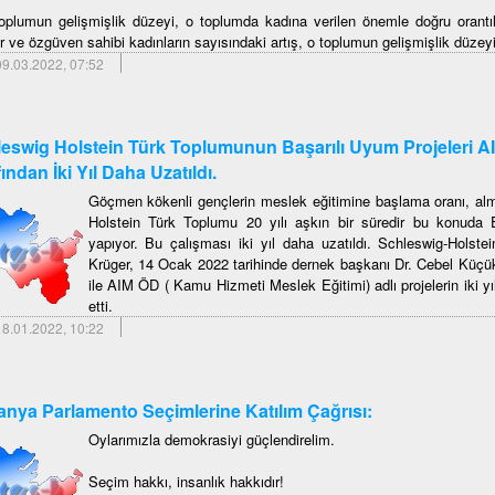
toplumun gelişmişlik düzeyi, o toplumda kadına verilen önemle doğru orantılı
r ve özgüven sahibi kadınların sayısındaki artış, o toplumun gelişmişlik düzeyi
9.03.2022, 07:52
eswig Holstein Türk Toplumunun Başarılı Uyum Projeleri A
fından İki Yıl Daha Uzatıldı.
Göçmen kökenli gençlerin meslek eğitimine başlama oranı, alm
Holstein Türk Toplumu 20 yılı aşkın bir süredir bu konuda E
yapıyor. Bu çalışması iki yıl daha uzatıldı. Schleswig-Holst
Krüger, 14 Ocak 2022 tarihinde dernek başkanı Dr. Cebel Küç
ile AIM ÖD ( Kamu Hizmeti Meslek Eğitimi) adlı projelerin iki y
etti.
8.01.2022, 10:22
nya Parlamento Seçimlerine Katılım Çağrısı:
Oylarımızla demokrasiyi güçlendirelim.
Seçim hakkı, insanlık hakkıdır!