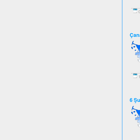
0
Çana
1
6 Şu