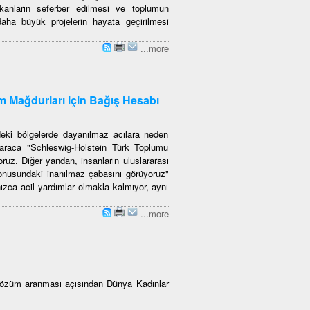
mkanların seferber edilmesi ve toplumun
aha büyük projelerin hayata geçirilmesi
...more
m Mağdurları için Bağış Hesabı
eki bölgelerde dayanılmaz acılara neden
araca "Schleswig-Holstein Türk Toplumu
ruz. Diğer yandan, insanların uluslararası
onusundaki inanılmaz çabasını görüyoruz"
ızca acil yardımlar olmakla kalmıyor, aynı
...more
 çözüm aranması açısından Dünya Kadınlar