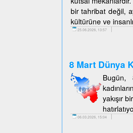
kutsal mekanlardır. 
bir tahribat değil,
kültürüne ve insanlı
25.06.2026, 13:57
8 Mart Dünya K
Bugün, 
kadınlar
yakışır b
hatırlatıy
06.03.2026, 15:04