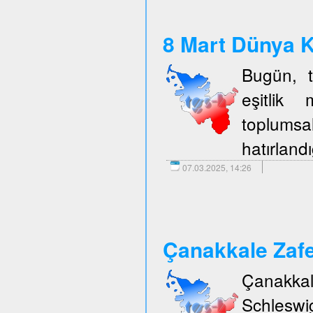
8 Mart Dünya K
Bugün, t
eşitlik 
toplumsal
hatırlandı
07.03.2025, 14:26
Çanakkale Zafe
Çanakka
Schleswi