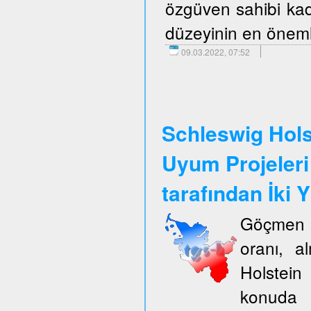
özgüven sahibi kadı
düzeyinin en önemli
09.03.2022, 07:52
Schleswig Hols
Uyum Projeleri
tarafından İki Y
Göçmen k
oranı, a
Holstein
konuda 