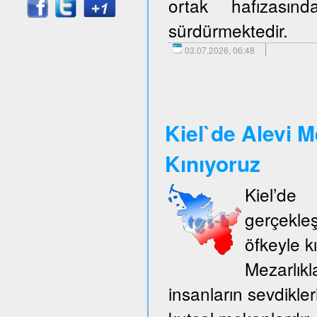
ortak hafızasın
sürdürmektedir.
03.07.2026, 06:48
Kiel`de Alevi M
Kınıyoruz
Kiel’d
gerçekle
öfkeyle k
Mezarlıkl
insanların sevdikler