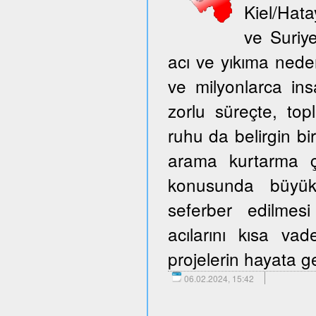
Kiel/Hata
ve Suriy
acı ve yıkıma neden
ve milyonlarca ins
zorlu süreçte, to
ruhu da belirgin bir
arama kurtarma ça
konusunda büyük 
seferber edilmes
acılarını kısa v
projelerin hayata ge
06.02.2024, 15:42