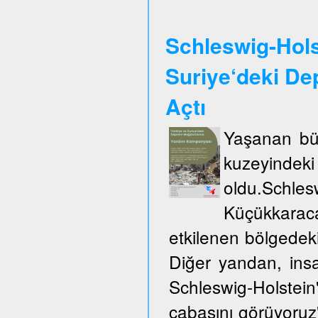
Schleswig-Hols
Suriye‘deki De
Açtı
Yaşanan büy
kuzeyinde
oldu.Schles
Küçükkarac
etkilenen bölgedek
Diğer yandan, insa
Schleswig-Holste
çabasını görüyoruz"