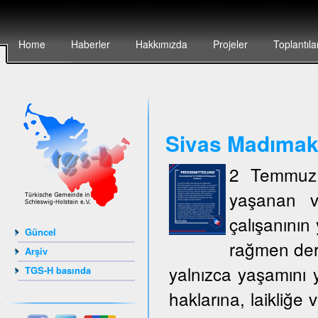
Home
Haberler
Hakkımızda
Projeler
Toplantıla
Sivas Madımak`t
2 Temmuz 
yaşanan v
çalışanının 
Güncel
rağmen deri
Arşiv
yalnızca yaşamını y
TGS-H basında
haklarına, laikliğe