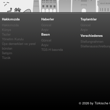
Hakkımızda
Haberler
Toplantılar
Hakkımızda
Güncel
Güncel
Künye
Arşiv
Arşiv
Tezler
Basın
Verschiedenes
Yönetim Kurulu
Güncel
Stellungnahmen
Üye dernerkleri ve yerel
Arşiv
Stellenausschreibun
büroları
TGS-H basında
İletişim
Tüzük
©
2026 by Türkische 