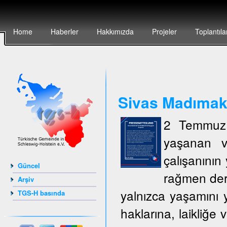
Home
Haberler
Hakkımızda
Projeler
Toplantıla
Sivas Madımak`t
2 Temmuz 
yaşanan v
çalışanının 
Güncel
rağmen deri
Arşiv
yalnızca yaşamını y
TGS-H basında
haklarına, laikliğe