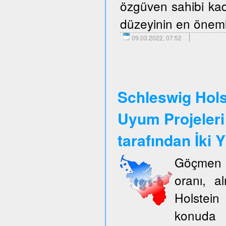
özgüven sahibi kadı
düzeyinin en önemli
09.03.2022, 07:52
Schleswig Hols
Uyum Projeleri
tarafından İki Y
Göçmen k
oranı, a
Holstein
konuda 