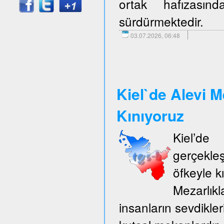
ortak hafızasın
sürdürmektedir.
03.07.2026, 06:48
Kiel`de Alevi M
Kınıyoruz
Kiel’d
gerçekle
öfkeyle k
Mezarlıkl
insanların sevdikler