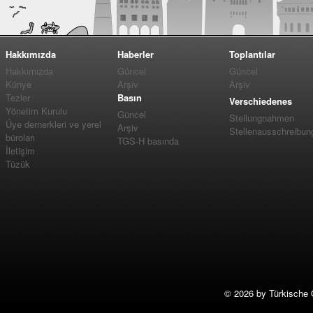
Hakkımızda
Haberler
Toplantılar
Hakkımızda
Güncel
Güncel
Künye
Arşiv
Arşiv
Tezler
Basın
Verschiedenes
Yönetim Kurulu
Güncel
Stellungnahmen
Üye dernerkleri ve yerel
Arşiv
Stellenausschreibun
büroları
TGS-H basında
İletişim
Tüzük
©
2026 by Türkische 