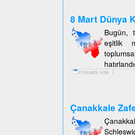
8 Mart Dünya K
Bugün, t
eşitlik 
toplumsal
hatırlandı
07.03.2025, 14:26
Çanakkale Zafe
Çanakka
Schleswi