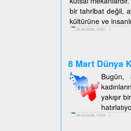
kutsal mekanlardır. 
bir tahribat değil,
kültürüne ve insanlı
25.06.2026, 13:57
8 Mart Dünya K
Bugün, 
kadınlar
yakışır b
hatırlatıy
06.03.2026, 15:04