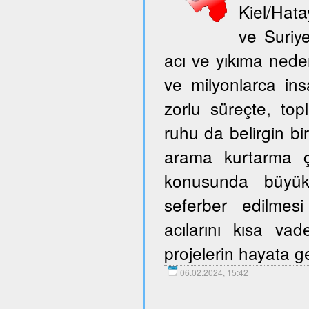
Kiel/Hata
ve Suriy
acı ve yıkıma neden
ve milyonlarca ins
zorlu süreçte, to
ruhu da belirgin bir
arama kurtarma ça
konusunda büyük 
seferber edilmes
acılarını kısa v
projelerin hayata ge
06.02.2024, 15:42