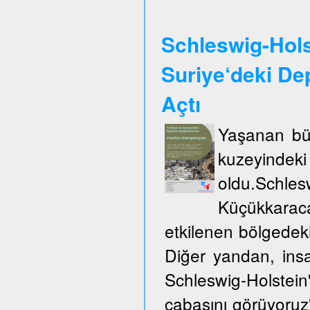
Schleswig-Hols
Suriye‘deki De
Açtı
Yaşanan büy
kuzeyinde
oldu.Schles
Küçükkarac
etkilenen bölgedek
Diğer yandan, insa
Schleswig-Holste
çabasını görüyoruz"