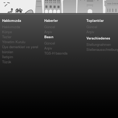
Hakkımızda
Haberler
Toplantılar
Hakkımızda
Güncel
Güncel
Künye
Arşiv
Arşiv
Tezler
Basın
Verschiedenes
Yönetim Kurulu
Güncel
Stellungnahmen
Üye dernerkleri ve yerel
Arşiv
Stellenausschreibun
büroları
TGS-H basında
İletişim
Tüzük