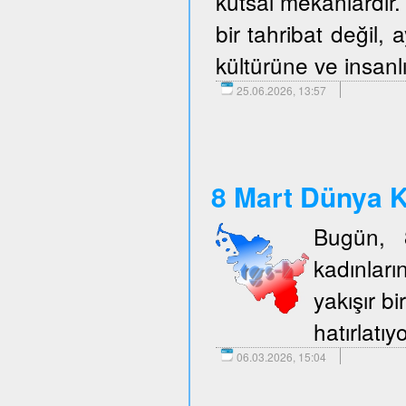
kutsal mekanlardır. 
bir tahribat değil,
kültürüne ve insanlı
25.06.2026, 13:57
8 Mart Dünya K
Bugün, 
kadınlar
yakışır b
hatırlatıy
06.03.2026, 15:04