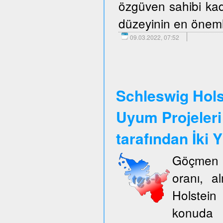
özgüven sahibi kadı
düzeyinin en önemli
09.03.2022, 07:52
Schleswig Hols
Uyum Projeleri
tarafından İki Y
Göçmen k
oranı, a
Holstein
konuda 