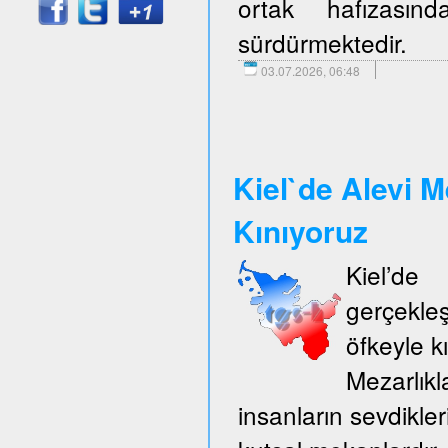
ortak hafızasın
sürdürmektedir.
03.07.2026, 06:48
Kiel`de Alevi M
Kınıyoruz
Kiel’d
gerçekle
öfkeyle k
Mezarlıkl
insanların sevdikler