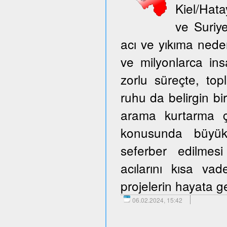
Kiel/Hata
ve Suriy
acı ve yıkıma neden
ve milyonlarca ins
zorlu süreçte, to
ruhu da belirgin bir
arama kurtarma ça
konusunda büyük 
seferber edilmes
acılarını kısa v
projelerin hayata ge
06.02.2024, 15:42