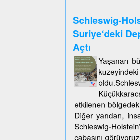
Schleswig-Hols
Suriye‘deki De
Açtı
Yaşanan büy
kuzeyinde
oldu.Schles
Küçükkarac
etkilenen bölgedek
Diğer yandan, insa
Schleswig-Holste
çabasını görüyoruz"