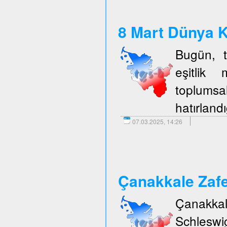
8 Mart Dünya K
Bugün, t
eşitlik 
toplumsal
hatırlandı
07.03.2025, 14:26
Çanakkale Zafe
Çanakka
Schleswi