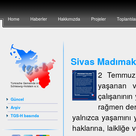
Home
Haberler
Hakkımızda
Projeler
Toplantıla
Sivas Madımak`t
2 Temmuz 
yaşanan v
çalışanının 
Güncel
rağmen deri
Arşiv
yalnızca yaşamını y
TGS-H basında
haklarına, laikliğe