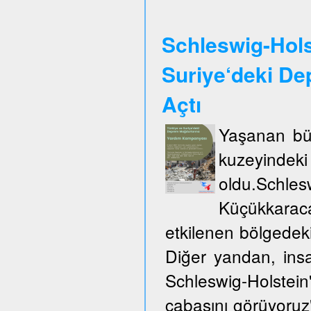
Schleswig-Hols
Suriye‘deki De
Açtı
Yaşanan büy
kuzeyinde
oldu.Schles
Küçükkarac
etkilenen bölgedek
Diğer yandan, insa
Schleswig-Holste
çabasını görüyoruz"