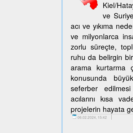
Kiel/Hata
ve Suriy
acı ve yıkıma neden
ve milyonlarca ins
zorlu süreçte, to
ruhu da belirgin bir
arama kurtarma ça
konusunda büyük 
seferber edilmes
acılarını kısa v
projelerin hayata ge
06.02.2024, 15:42