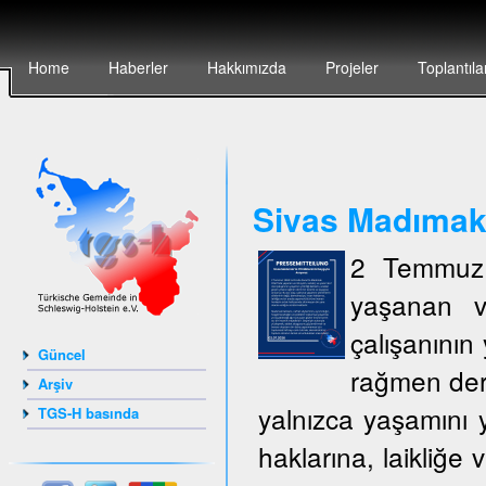
Home
Haberler
Hakkımızda
Projeler
Toplantıla
Sivas Madımak`t
2 Temmuz 
yaşanan v
çalışanının 
Güncel
rağmen deri
Arşiv
yalnızca yaşamını y
TGS-H basında
haklarına, laikliğe