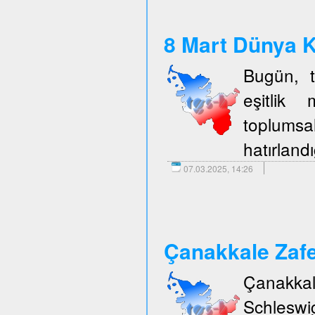
8 Mart Dünya K
Bugün, t
eşitlik 
toplumsal
hatırlandı
07.03.2025, 14:26
Çanakkale Zafe
Çanakka
Schleswi