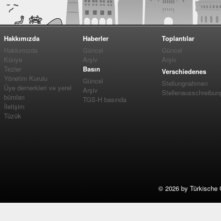
Hakkımızda
Haberler
Toplantılar
Hakkımızda
Güncel
Güncel
Künye
Arşiv
Arşiv
Tezler
Basın
Verschiedenes
Yönetim Kurulu
Güncel
Stellungnahmen
Üye dernerkleri ve yerel
Arşiv
Stellenausschreibun
büroları
TGS-H basında
İletişim
Tüzük
©
2026 by Türkische 