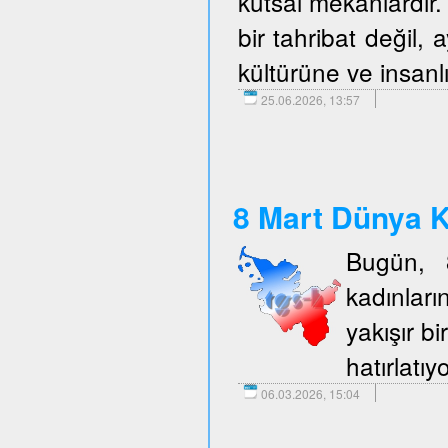
kutsal mekanlardır. 
bir tahribat değil,
kültürüne ve insanlı
25.06.2026, 13:57
8 Mart Dünya K
Bugün, 
kadınlar
yakışır b
hatırlatıy
06.03.2026, 15:04