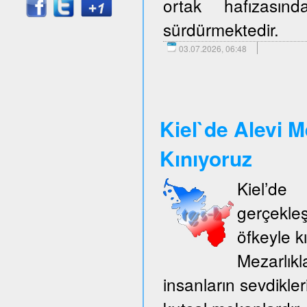
ortak hafızasın
sürdürmektedir.
03.07.2026, 06:48
Kiel`de Alevi M
Kınıyoruz
Kiel’d
gerçekle
öfkeyle k
Mezarlıkl
insanların sevdikler