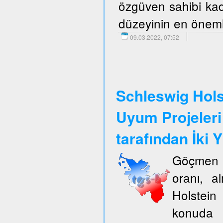
özgüven sahibi kadı
düzeyinin en önemli
09.03.2022, 07:52
Schleswig Hols
Uyum Projeleri
tarafından İki Y
Göçmen k
oranı, a
Holstein
konuda 