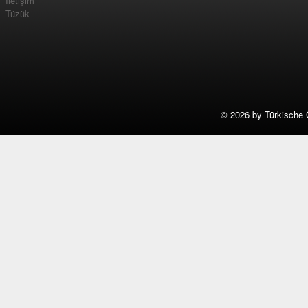
İletişim
Tüzük
©
2026 by Türkische 