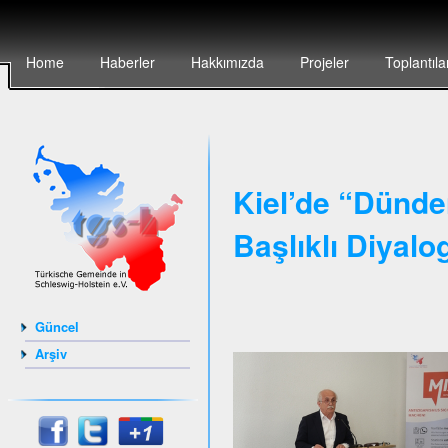
Home
Haberler
Hakkımızda
Projeler
Toplantıla
Kiel’de “Dünde
Başlıklı Diyalo
Güncel
Arşiv