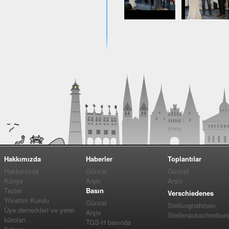
Hakkımızda
Haberler
Toplantılar
Hakkımızda
Güncel
Güncel
Künye
Arşiv
Arşiv
Tezler
Basın
Verschiedenes
Yönetim Kurulu
Güncel
Stellungnahmen
Üye dernerkleri ve yerel
Arşiv
Stellenausschreibun
büroları
TGS-H basında