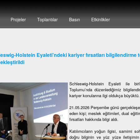
Projeler
Toplantılar
Basın
Etkinlikler
eswig-Holstein Eyaleti’ndeki kariyer fırsatları bilgilendirme t
ekleştirildi
Schleswig-Holstein Eyaleti ile bir
Toplumu’nda düzenlediğimiz bilgilend
kariyer konularına ilgi oldukça büyüktü.
21.05.2026 Perşembe günü gerçekleşen 
eden kişi; meslek eğitimleri, dual eğit
fırsatları hakkında bilgi aldı.
Katılımcıların yoğun ilgisi, samimi soh
doğru bilginin ve yüz yüze iletişim