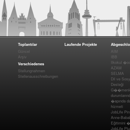
Toplantılar
Laufende Projekte
Abgeschlo
Güncel
AIM
Arşiv
IBB
Ilkokul �o
Verschiedenes
AZAM
Stellungnahmen
SELMA
Stellenausschreibungen
Dil ve Sos
Desteği
G��menler
durumlarınd
�apında da
hizmeti
JobLife Pi
Anne-Baba
Eğitimini 
JobLife Pl