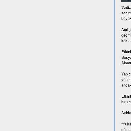
“Anti
sorum
büyük
Açılı
geçmi
kökle
Etkin
Sosya
Alman
Yapıc
yönet
ancak
Etkinl
bir ze
Schle
“Yüks
güçle