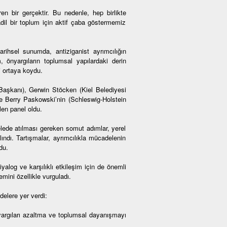
en bir gerçektir. Bu nedenle, hep birlikte
l bir toplum için aktif çaba göstermemiz
arihsel sunumda, antiziganist ayrımcılığın
 önyargıların toplumsal yapılardaki derin
i ortaya koydu.
 Başkanı), Gerwin Stöcken (Kiel Belediyesi
ve Berry Paskowski’nin (Schleswig-Holstein
len panel oldu.
lede atılması gereken somut adımlar, yerel
lındı. Tartışmalar, ayrımcılıkla mücadelenin
du.
iyalog ve karşılıklı etkileşim için de önemli
emini özellikle vurguladı.
delere yer verdi:
nyargıları azaltma ve toplumsal dayanışmayı