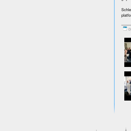
Schle
platf
09