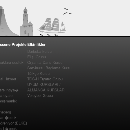
ssene Projekte
Etkinlikler
Darbuka kursu
Elişi Grubu
cuklara destek
Oryantal Dans Kursu
Saz-kursu Baglama Kursu
Türkçe Kursu
yal Hizmet
TGS-H Tiyatro Grubu
UYUM KURSLARI /
e ihtiya�
ALMANCA KURSLARI
a eyalet -
Voleybol Grubu
nışmanlık
nneberg
lar �ocuk
�ğreniyor (ELKE)
us L�beck