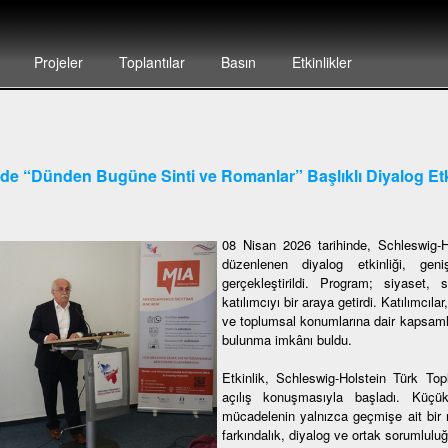
Projeler
Toplantılar
Basın
Etkinlikler
’de “Dünden Bugüne Sinti ve Romanlar” Başlıklı Diyalog Etk
08 Nisan 2026 tarihinde, Schleswig-H
düzenlenen diyalog etkinliği, gen
gerçekleştirildi. Program; siyase
katılımcıyı bir araya getirdi. Katılımcıla
ve toplumsal konumlarına dair kapsamlı b
bulunma imkânı buldu.
Etkinlik, Schleswig-Holstein Türk T
açılış konuşmasıyla başladı. Küçü
mücadelenin yalnızca geçmişe ait bir 
farkındalık, diyalog ve ortak sorumlulu