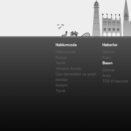
Hakkımızda
Haberler
Hakkımızda
Güncel
Künye
Arşiv
Tezler
Basın
Yönetim Kurulu
Güncel
Üye dernerkleri ve yerel
Arşiv
büroları
TGS-H basında
İletişim
Tüzük