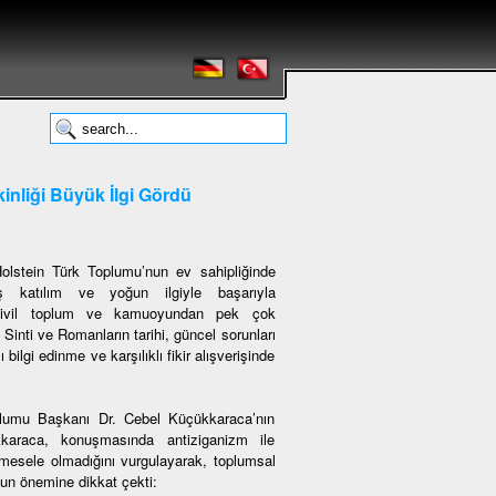
inliği Büyük İlgi Gördü
olstein Türk Toplumu’nun ev sahipliğinde
iş katılım ve yoğun ilgiyle başarıyla
t, sivil toplum ve kamuoyundan pek çok
r, Sinti ve Romanların tarihi, güncel sorunları
ilgi edinme ve karşılıklı fikir alışverişinde
oplumu Başkanı Dr. Cebel Küçükkaraca’nın
kkaraca, konuşmasında antiziganizm ile
mesele olmadığını vurgulayarak, toplumsal
ğun önemine dikkat çekti: