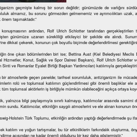
ziganizm geçmişte kalmış bir sorun değildir; günümüzde de varlığını sürdür
luluk almamız, bu sorunu görmezden gelmememiz ve ayrımcılıktan uzak, adi
 önem taşımaktadır.”
ş konuşmasının ardından, Rolf Ulrich Schlotter tarafından gerçekleştirilen t
şten günümüze uzanan sürekliliği etkileyici bir şekilde ele alındı. Sunum,
rine dikkat çekerek, konunun çok boyutlu biçimde değerlendirilmesi gerektiğin
liğin öne çıkan bölümlerinden biri ise; Bettina Aust (Kiel Belediyesi Meclis
l Hizmetler, Konut, Sağlık ve Spor Dairesi Başkanı), Rolf Ulrich Schlotter 
 Sinti ve Romanlar Eyalet Birliği Başkan Yardımcıları) katılımıyla gerçekleştiri
ı bir atmosferde geçen panelde; tarihsel sorumluluk, antiziganizm ile mücade
imlerin rolü ve toplumsal katılımın güçlendirilmesi gibi önemli başlıklar ele a
 tüm toplumsal aktörlerin iş birliğiyle mümkün olabileceğini açıkça ortaya koy
ik, yalnızca bilgi paylaşımıyla sınırlı kalmayıp, katılımcılar arasında samimi d
min sundu. Katılımcılar, etkinliğin saygılı atmosferini ve ele alınan konunun ön
swig-Holstein Türk Toplumu, etkinliğin ardından yaptığı değerlendirmede şu ifa
ek katılım ve yoğun tartışmalar, bu tür etkinliklerin farkındalık oluşturma, ö
ndirme açısından ne kadar önemli olduğunu bir kez daha göstermiştir.”