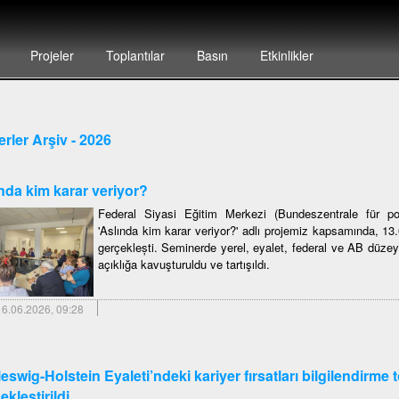
Projeler
Toplantılar
Basın
Etkinlikler
rler Arşiv - 2026
nda kim karar veriyor?
Federal Siyasi Eğitim Merkezi (Bundeszentrale für pol
'Aslında kim karar veriyor?' adlı projemiz kapsamında, 1
gerçeklești. Seminerde yerel, eyalet, federal ve AB düzeyi
açıklığa kavuşturuldu ve tartışıldı.
6.06.2026, 09:28
eswig-Holstein Eyaleti’ndeki kariyer fırsatları bilgilendirme t
ekleştirildi