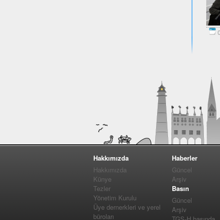
0
Hakkımızda
Haberler
Hakkımızda
Güncel
Künye
Arşiv
Tezler
Basın
Yönetim Kurulu
Güncel
Üye dernerkleri ve yerel
Arşiv
büroları
TGS-H basında