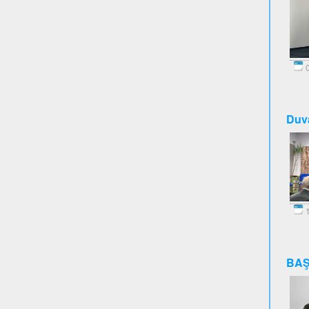
0
Duva
1
BAŞ