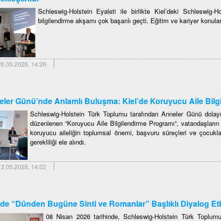
Schleswig-Holstein Eyaleti ile birlikte Kiel’deki Schleswig-
bilgilendirme akşamı çok başarılı geçti. Eğitim ve kariyer konular
6.05.2026, 14:26
ler Günü’nde Anlamlı Buluşma: Kiel’de Koruyucu Aile Bilgi
Schleswig-Holstein Türk Toplumu tarafından Anneler Günü dolay
düzenlenen “Koruyucu Aile Bilgilendirme Programı”, vatandaşların y
koruyucu aileliğin toplumsal önemi, başvuru süreçleri ve çocuklar
gerekliliği ele alındı.
2.05.2026, 14:02
’de “Dünden Bugüne Sinti ve Romanlar” Başlıklı Diyalog Etk
08 Nisan 2026 tarihinde, Schleswig-Holstein Türk Toplumu