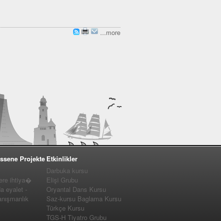
...more
ssene Projekte
Etkinlikler
Darbuka kursu
e ihtiya�
Elişi Grubu
a eyalet -
Oryantal Dans Kursu
nışmanlık
Saz-kursu Baglama Kursu
Türkçe Kursu
TGS-H Tiyatro Grubu