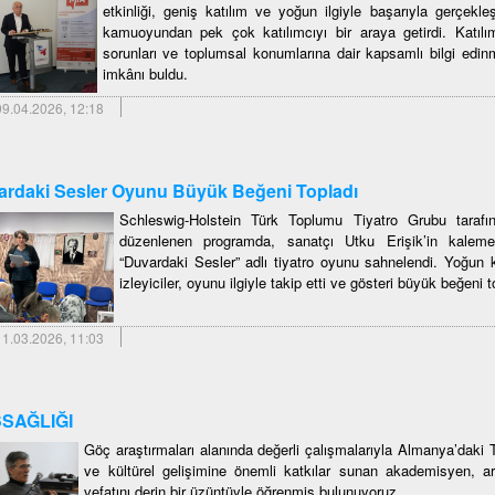
etkinliği, geniş katılım ve yoğun ilgiyle başarıyla gerçekleş
kamuoyundan pek çok katılımcıyı bir araya getirdi. Katılım
sorunları ve toplumsal konumlarına dair kapsamlı bilgi edinme
imkânı buldu.
9.04.2026, 12:18
rdaki Sesler Oyunu Büyük Beğeni Topladı
Schleswig-Holstein Türk Toplumu Tiyatro Grubu tara
düzenlenen programda, sanatçı Utku Erişik’in kalem
“Duvardaki Sesler” adlı tiyatro oyunu sahnelendi. Yoğun k
izleyiciler, oyunu ilgiyle takip etti ve gösteri büyük beğeni t
1.03.2026, 11:03
SAĞLIĞI
Göç araştırmaları alanında değerli çalışmalarıyla Almanya’daki 
ve kültürel gelişimine önemli katkılar sunan akademisyen, a
vefatını derin bir üzüntüyle öğrenmiş bulunuyoruz.