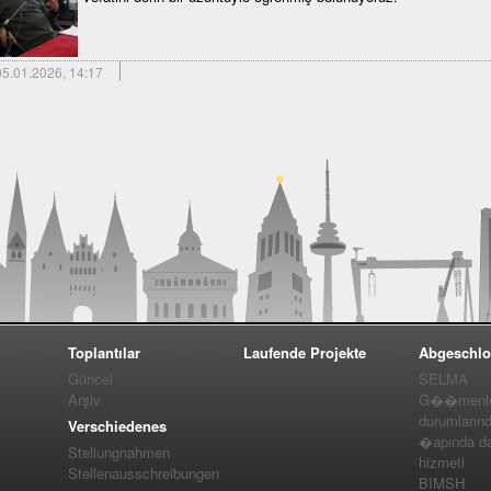
5.01.2026, 14:17
Toplantılar
Laufende Projekte
Abgeschlo
Güncel
SELMA
Arşiv
G��menler
durumlarınd
Verschiedenes
�apında da
Stellungnahmen
hizmeti
Stellenausschreibungen
BIMSH