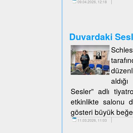
09.04.2026, 12:18
Duvardaki Ses
Schle
taraf
düzenl
aldığ
Sesler” adlı tiya
etkinlikte salonu d
gösteri büyük beğen
11.03.2026, 11:03