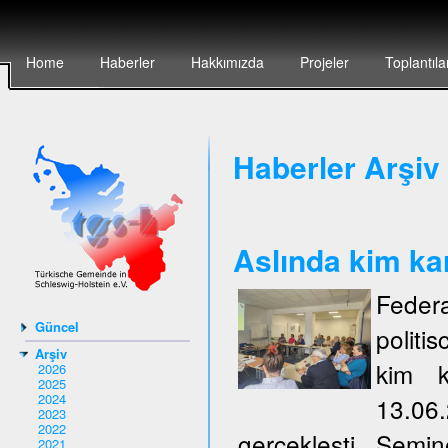
Home
Haberler
Hakkımızda
Projeler
Toplantıla
Haberler Arşiv 
Aslında kim ka
Federa
Güncel
politi
Arşiv
kim k
2026
2025
2024
13.06
2023
2022
gerçeklești. Semi
2021