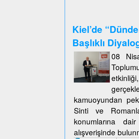
Kiel’de “Dünde
Başlıklı Diyalo
08 Nisa
Toplum
etkinli
gerçekl
kamuoyundan pek ço
Sinti ve Romanla
konumlarına dair
alışverişinde bulu