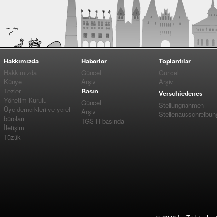
Hakkımızda
Haberler
Toplantılar
Hakkımızda
Güncel
Güncel
Künye
Arşiv
Arşiv
Tezler
Basın
Verschiedenes
Yönetim Kurulu
Güncel
Stellungnahmen
Üye dernerkleri ve yerel
Arşiv
Stellenausschreibun
büroları
TGS-H basında
İletişim
Tüzük