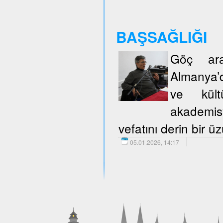
BAŞSAĞLIĞI
Göç araş
Almanya’d
ve kült
akademisy
vefatını derin bir 
05.01.2026, 14:17