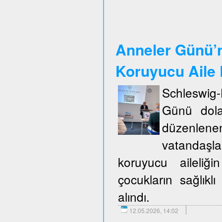
Anneler Günü’n
Koruyucu Aile B
Schleswig
Günü dola
düzenlene
vatandaşla
koruyucu aileliğ
çocukların sağlıklı
alındı.
12.05.2026, 14:02