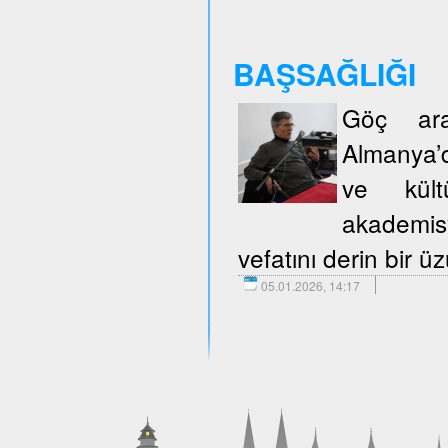
BAŞSAĞLIĞI
Göç araş
Almanya’d
ve kült
akademisy
vefatını derin bir 
05.01.2026, 14:17