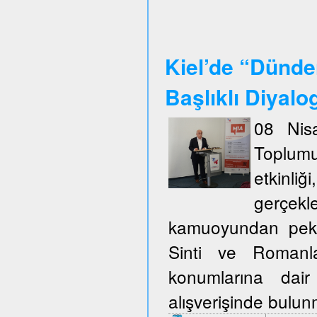
Kiel’de “Dünde
Başlıklı Diyalo
08 Nisa
Toplum
etkinli
gerçekl
kamuoyundan pek ço
Sinti ve Romanla
konumlarına dair
alışverişinde bulu