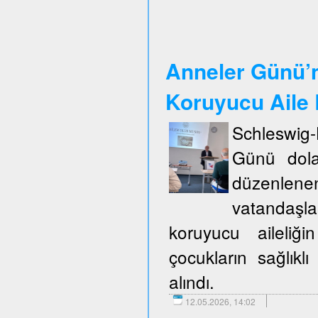
Anneler Günü’n
Koruyucu Aile B
Schleswig
Günü dola
düzenlene
vatandaşla
koruyucu aileliğ
çocukların sağlıklı
alındı.
12.05.2026, 14:02