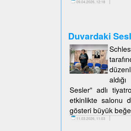
09.04.2026, 12:18
Duvardaki Ses
Schle
taraf
düzenl
aldığ
Sesler” adlı tiya
etkinlikte salonu d
gösteri büyük beğen
11.03.2026, 11:03