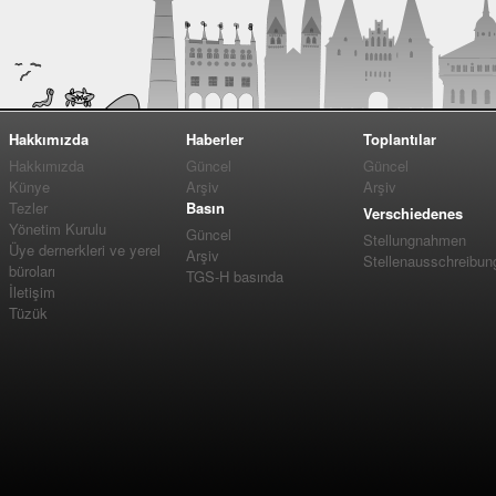
Hakkımızda
Haberler
Toplantılar
Hakkımızda
Güncel
Güncel
Künye
Arşiv
Arşiv
Tezler
Basın
Verschiedenes
Yönetim Kurulu
Güncel
Stellungnahmen
Üye dernerkleri ve yerel
Arşiv
Stellenausschreibun
büroları
TGS-H basında
İletişim
Tüzük