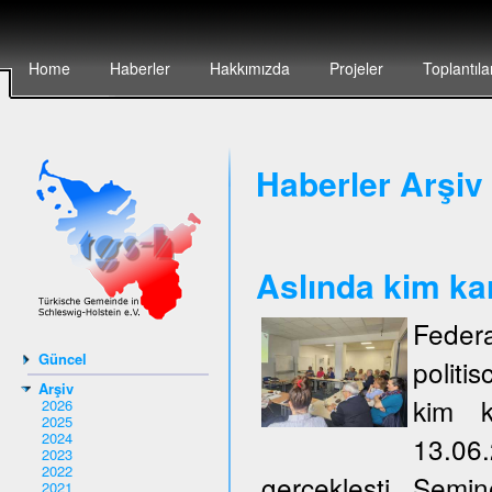
Home
Haberler
Hakkımızda
Projeler
Toplantıla
Haberler Arşiv 
Aslında kim ka
Federa
Güncel
politi
Arşiv
kim k
2026
2025
2024
13.06
2023
2022
gerçeklești. Semi
2021