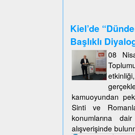
Kiel’de “Dünde
Başlıklı Diyalo
08 Nisa
Toplum
etkinli
gerçekl
kamuoyundan pek ço
Sinti ve Romanla
konumlarına dair
alışverişinde bulu