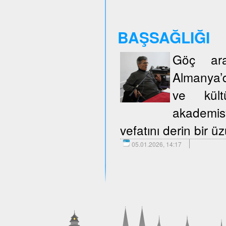
BAŞSAĞLIĞI
Göç araş
Almanya’d
ve kült
akademisy
vefatını derin bir 
05.01.2026, 14:17