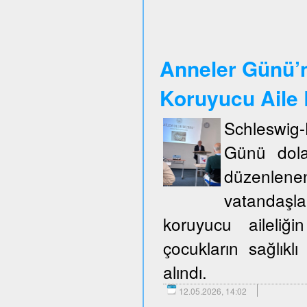
Anneler Günü’n
Koruyucu Aile B
Schleswig
Günü dola
düzenlene
vatandaşla
koruyucu aileliğ
çocukların sağlıklı
alındı.
12.05.2026, 14:02