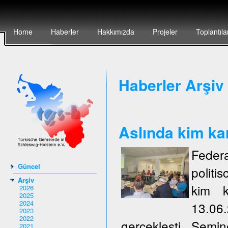
Home
Haberler
Hakkımızda
Projeler
Toplantıla
Haberler Arşiv 
Aslında kim ka
Federa
Güncel
politi
Arşiv
kim k
2026
2025
2024
13.06
2023
2022
gerçeklești. Semi
2021