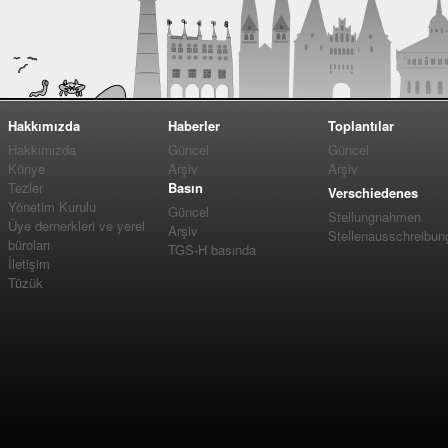
Hakkımızda
Haberler
Toplantılar
Hakkımızda
Güncel
Güncel
Künye
Arşiv
Arşiv
Tezler
Basın
Verschiedenes
Yönetim Kurulu
Güncel
Stellungnahmen
Üye dernerkleri ve yerel
Arşiv
Stellenausschreibun
büroları
TGS-H basında
İletişim
Tüzük