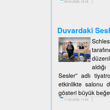
09.04.2026, 12:18
Duvardaki Ses
Schle
taraf
düzenl
aldığ
Sesler” adlı tiya
etkinlikte salonu d
gösteri büyük beğen
11.03.2026, 11:03