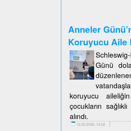
Anneler Günü’n
Koruyucu Aile B
Schleswig
Günü dola
düzenlene
vatandaşla
koruyucu aileliğ
çocukların sağlıklı
alındı.
12.05.2026, 14:02