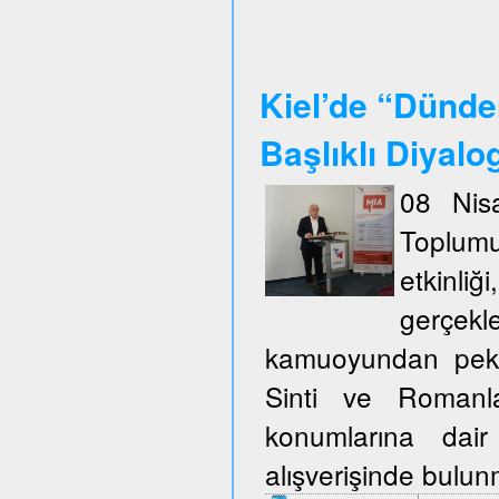
Kiel’de “Dünde
Başlıklı Diyalo
08 Nisa
Toplum
etkinli
gerçekl
kamuoyundan pek ço
Sinti ve Romanla
konumlarına dair
alışverişinde bulu