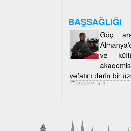
BAŞSAĞLIĞI
Göç araş
Almanya’d
ve kült
akademisy
vefatını derin bir 
05.01.2026, 14:17