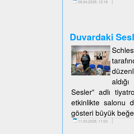
09.04.2026, 12:18
Duvardaki Ses
Schle
taraf
düzenl
aldığ
Sesler” adlı tiya
etkinlikte salonu d
gösteri büyük beğen
11.03.2026, 11:03