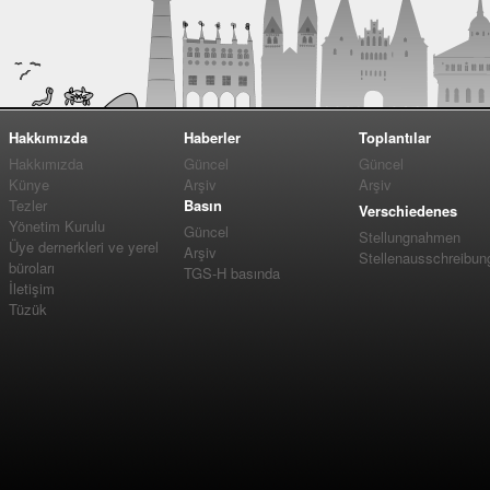
Hakkımızda
Haberler
Toplantılar
Hakkımızda
Güncel
Güncel
Künye
Arşiv
Arşiv
Tezler
Basın
Verschiedenes
Yönetim Kurulu
Güncel
Stellungnahmen
Üye dernerkleri ve yerel
Arşiv
Stellenausschreibun
büroları
TGS-H basında
İletişim
Tüzük