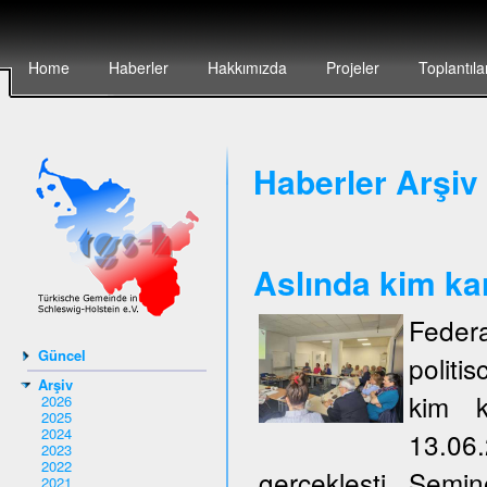
Home
Haberler
Hakkımızda
Projeler
Toplantıla
Haberler Arşiv 
Aslında kim ka
Federa
Güncel
politi
Arşiv
kim k
2026
2025
2024
13.06
2023
2022
gerçeklești. Semi
2021