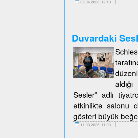
09.04.2026, 12:18
Duvardaki Ses
Schle
taraf
düzenl
aldığ
Sesler” adlı tiya
etkinlikte salonu d
gösteri büyük beğen
11.03.2026, 11:03