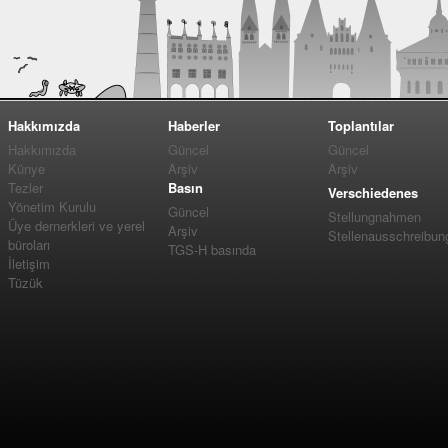
Hakkımızda
Haberler
Toplantılar
Hakkımızda
Güncel
Güncel
Künye
Arşiv
Arşiv
Tezler
Basın
Verschiedenes
Yönetim Kurulu
Güncel
Stellungnahmen
Üye dernerkleri ve yerel
Arşiv
Stellenausschreibun
büroları
TGS-H basında
İletişim
Tüzük