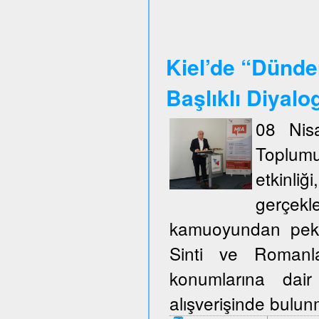
Kiel’de “Dünde
Başlıklı Diyalo
08 Nisa
Toplum
etkinli
gerçekl
kamuoyundan pek ço
Sinti ve Romanla
konumlarına dair
alışverişinde bulu