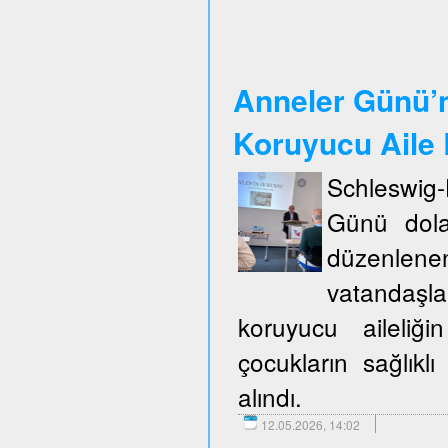
Anneler Günü’n
Koruyucu Aile B
Schleswig
Günü dola
düzenlene
vatandaşla
koruyucu aileliğ
çocukların sağlıklı
alındı.
12.05.2026, 14:02