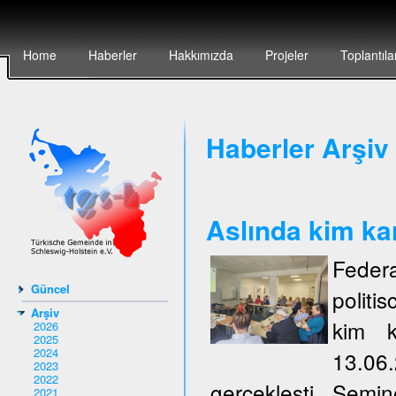
Home
Haberler
Hakkımızda
Projeler
Toplantıla
Haberler Arşiv 
Aslında kim ka
Federa
Güncel
politi
Arşiv
kim k
2026
2025
2024
13.06
2023
2022
gerçeklești. Semi
2021