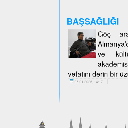
BAŞSAĞLIĞI
Göç araş
Almanya’d
ve kült
akademisy
vefatını derin bir 
05.01.2026, 14:17