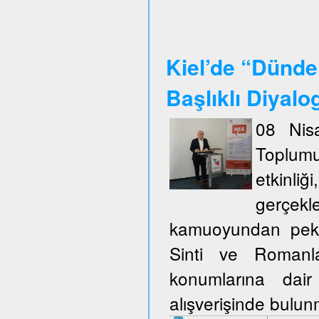
Kiel’de “Dünde
Başlıklı Diyalo
08 Nisa
Toplum
etkinli
gerçekl
kamuoyundan pek ço
Sinti ve Romanla
konumlarına dair
alışverişinde bulu