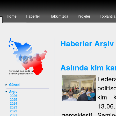
Home
Haberler
Hakkımızda
Projeler
Toplantıla
Haberler Arşiv 
Aslında kim ka
Federa
Güncel
politi
Arşiv
kim k
2026
2025
2024
13.06
2023
2022
gerçeklești. Semi
2021