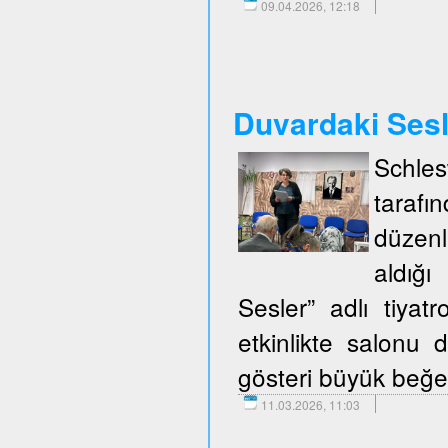
09.04.2026, 12:18
Duvardaki Ses
Schle
taraf
düzenl
aldığ
Sesler” adlı tiya
etkinlikte salonu d
gösteri büyük beğen
11.03.2026, 11:03