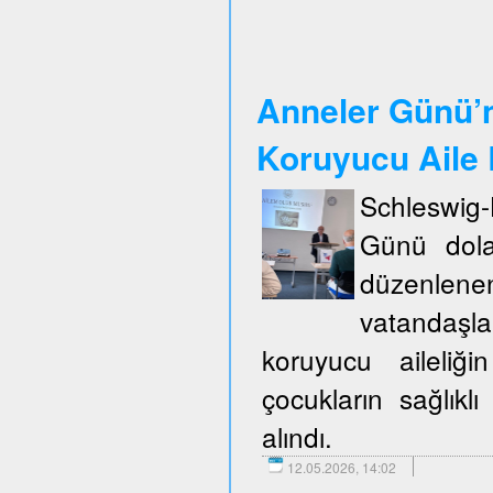
Anneler Günü’n
Koruyucu Aile B
Schleswig
Günü dola
düzenlene
vatandaşla
koruyucu aileliğ
çocukların sağlıklı
alındı.
12.05.2026, 14:02