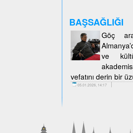
BAŞSAĞLIĞI
Göç araş
Almanya’d
ve kült
akademisy
vefatını derin bir 
05.01.2026, 14:17