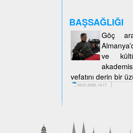
BAŞSAĞLIĞI
Göç araş
Almanya’d
ve kült
akademisy
vefatını derin bir 
05.01.2026, 14:17