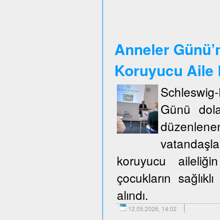
Anneler Günü’n
Koruyucu Aile B
Schleswig
Günü dola
düzenlene
vatandaşla
koruyucu aileliğ
çocukların sağlıklı
alındı.
12.05.2026, 14:02