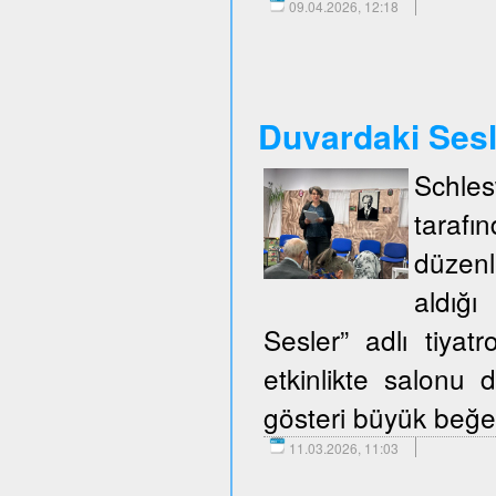
09.04.2026, 12:18
Duvardaki Ses
Schle
taraf
düzenl
aldığ
Sesler” adlı tiya
etkinlikte salonu d
gösteri büyük beğen
11.03.2026, 11:03