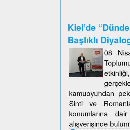
Kiel’de “Dünde
Başlıklı Diyalo
08 Nisa
Toplum
etkinli
gerçekl
kamuoyundan pek ço
Sinti ve Romanla
konumlarına dair
alışverişinde bulu