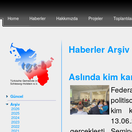
Home
Haberler
Hakkımızda
Projeler
Toplantıla
Haberler Arşiv 
Aslında kim ka
Federa
Güncel
politi
Arşiv
kim k
2026
2025
2024
13.06
2023
2022
gerçeklești. Semi
2021