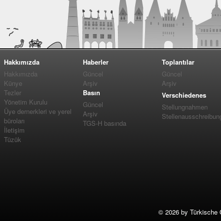
Hakkımızda
Haberler
Toplantılar
Hakkımızda
Güncel
Güncel
Künye
Arşiv
Arşiv
Tezler
Basın
Verschiedenes
Yönetim Kurulu
Güncel
Stellungnahmen
Üye dernerkleri ve yerel
Arşiv
Stellenausschreibun
büroları
TGS-H basında
İletişim
Tüzük
©
2026 by Türkische 