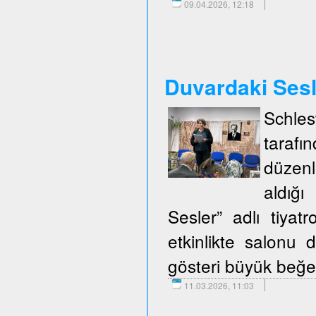
09.04.2026, 12:18
Duvardaki Ses
Schle
taraf
düzenl
aldığ
Sesler” adlı tiya
etkinlikte salonu d
gösteri büyük beğen
11.03.2026, 11:03