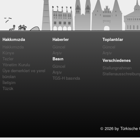
Hakkımızda
Haberler
Toplantılar
Hakkımızda
Güncel
Güncel
Künye
Arşiv
Arşiv
Tezler
Basın
Verschiedenes
Yönetim Kurulu
Güncel
Stellungnahmen
Üye dernerkleri ve yerel
Arşiv
Stellenausschreibun
büroları
TGS-H basında
İletişim
Tüzük
©
2026 by Türkische 