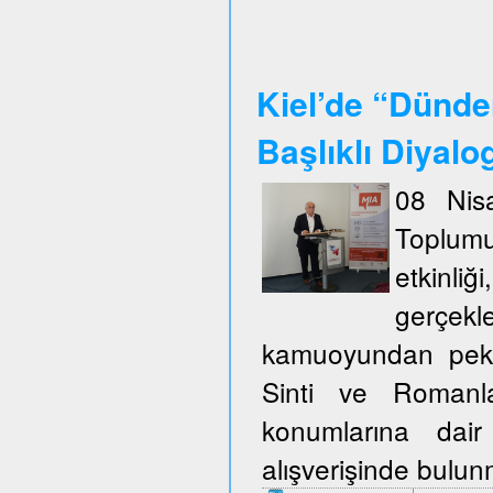
Kiel’de “Dünde
Başlıklı Diyalo
08 Nisa
Toplum
etkinli
gerçekl
kamuoyundan pek ço
Sinti ve Romanla
konumlarına dair
alışverişinde bulu