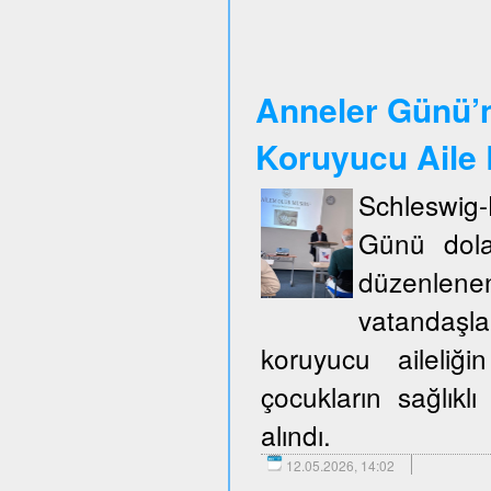
Anneler Günü’n
Koruyucu Aile B
Schleswig
Günü dola
düzenlene
vatandaşla
koruyucu aileliğ
çocukların sağlıklı
alındı.
12.05.2026, 14:02