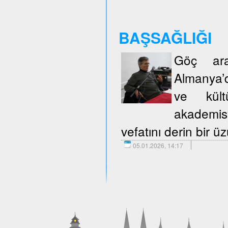
BAŞSAĞLIĞI
Göç araş
Almanya’d
ve kült
akademisy
vefatını derin bir 
05.01.2026, 14:17