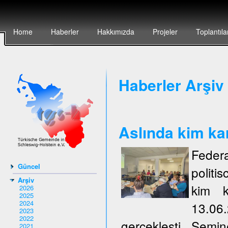
Home
Haberler
Hakkımızda
Projeler
Toplantıla
Haberler Arşiv 
Aslında kim ka
Federa
Güncel
politi
Arşiv
kim k
2026
2025
2024
13.06
2023
2022
gerçeklești. Semi
2021