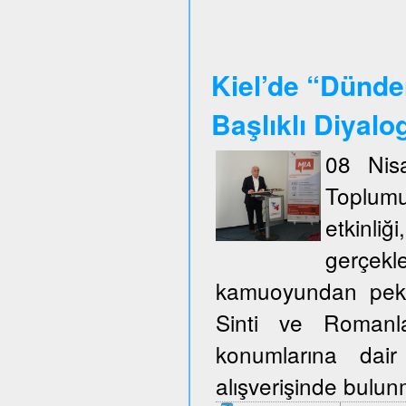
Kiel’de “Dünde
Başlıklı Diyalo
08 Nisa
Toplum
etkinli
gerçekl
kamuoyundan pek ço
Sinti ve Romanla
konumlarına dair
alışverişinde bulu