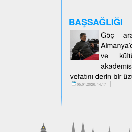
BAŞSAĞLIĞI
Göç araş
Almanya’d
ve kült
akademisy
vefatını derin bir 
05.01.2026, 14:17