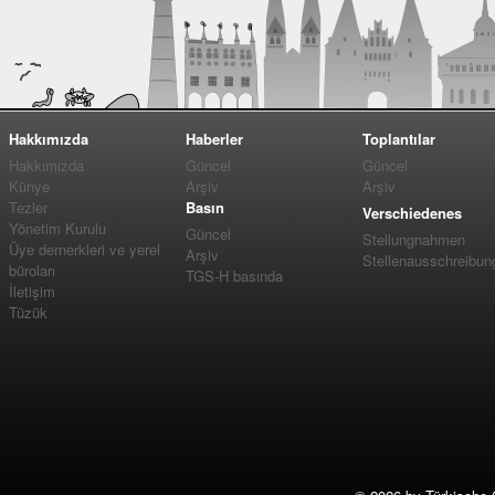
Hakkımızda
Haberler
Toplantılar
Hakkımızda
Güncel
Güncel
Künye
Arşiv
Arşiv
Tezler
Basın
Verschiedenes
Yönetim Kurulu
Güncel
Stellungnahmen
Üye dernerkleri ve yerel
Arşiv
Stellenausschreibun
büroları
TGS-H basında
İletişim
Tüzük