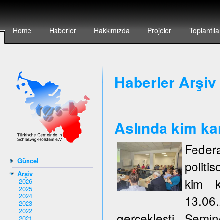
Home
Haberler
Hakkımızda
Projeler
Toplantıla
Haberler Arşiv 
Aslında kim ka
Federa
Güncel
politi
Arşiv
kim k
2026
2025
2024
13.06
2023
2022
gerçeklești. Semi
2021