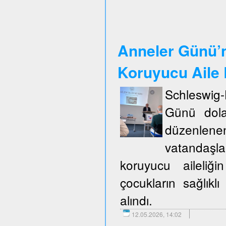
Anneler Günü’n
Koruyucu Aile B
Schleswig
Günü dola
düzenlene
vatandaşla
koruyucu aileliğ
çocukların sağlıklı
alındı.
12.05.2026, 14:02