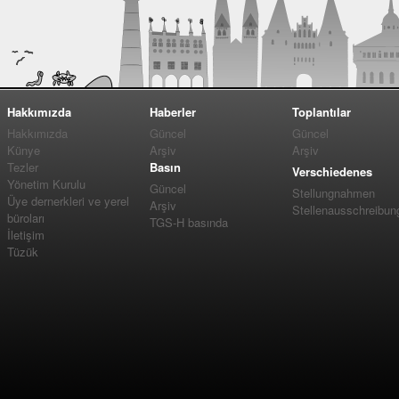
Hakkımızda
Haberler
Toplantılar
Hakkımızda
Güncel
Güncel
Künye
Arşiv
Arşiv
Tezler
Basın
Verschiedenes
Yönetim Kurulu
Güncel
Stellungnahmen
Üye dernerkleri ve yerel
Arşiv
Stellenausschreibun
büroları
TGS-H basında
İletişim
Tüzük