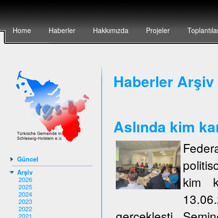
Home
Haberler
Hakkımızda
Projeler
Toplantıla
Haberler Arşiv 
Aslında kim ka
Federa
Güncel
politi
Arşiv
kim k
2026
2025
2024
13.06
2023
2022
gerçeklești. Semi
2021