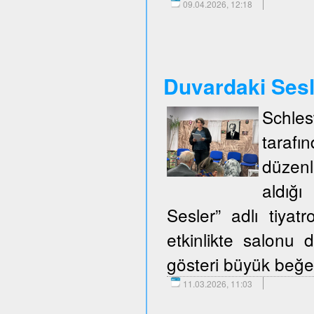
09.04.2026, 12:18
Duvardaki Ses
Schle
taraf
düzenl
aldığ
Sesler” adlı tiya
etkinlikte salonu d
gösteri büyük beğen
11.03.2026, 11:03