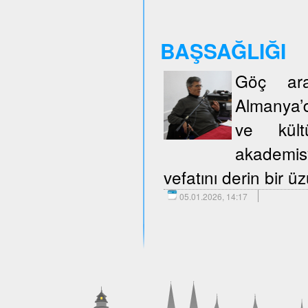
BAŞSAĞLIĞI
Göç araş
Almanya’d
ve kült
akademisy
vefatını derin bir 
05.01.2026, 14:17