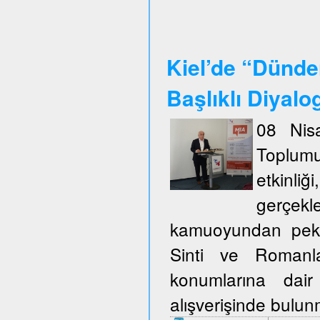
Kiel’de “Dünde
Başlıklı Diyalo
08 Nisa
Toplum
etkinli
gerçekl
kamuoyundan pek ço
Sinti ve Romanla
konumlarına dair
alışverişinde bulu