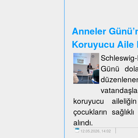
Anneler Günü’n
Koruyucu Aile B
Schleswig
Günü dola
düzenlene
vatandaşla
koruyucu aileliğ
çocukların sağlıklı
alındı.
12.05.2026, 14:02