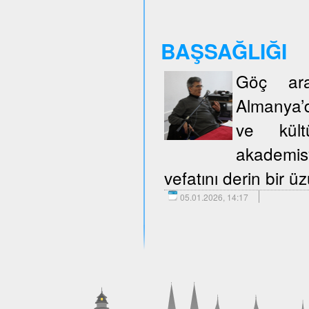
BAŞSAĞLIĞI
Göç araş
Almanya’d
ve kült
akademisy
vefatını derin bir 
05.01.2026, 14:17