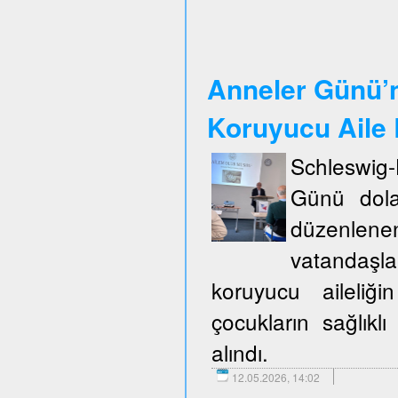
Anneler Günü’n
Koruyucu Aile B
Schleswig
Günü dola
düzenlene
vatandaşla
koruyucu aileliğ
çocukların sağlıklı
alındı.
12.05.2026, 14:02