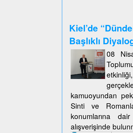
Kiel’de “Dünde
Başlıklı Diyalo
08 Nisa
Toplum
etkinli
gerçekl
kamuoyundan pek ço
Sinti ve Romanla
konumlarına dair
alışverişinde bulu