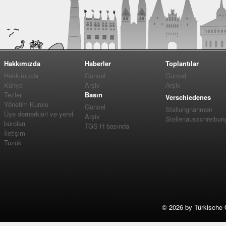
Hakkımızda
Haberler
Toplantılar
Hakkımızda
Güncel
Güncel
Künye
Arşiv
Arşiv
Tezler
Basın
Verschiedenes
Yönetim Kurulu
Güncel
Stellungnahmen
Üye dernerkleri ve yerel
Arşiv
Stellenausschreibun
büroları
TGS-H basında
İletişim
Tüzük
©
2026 by Türkische 