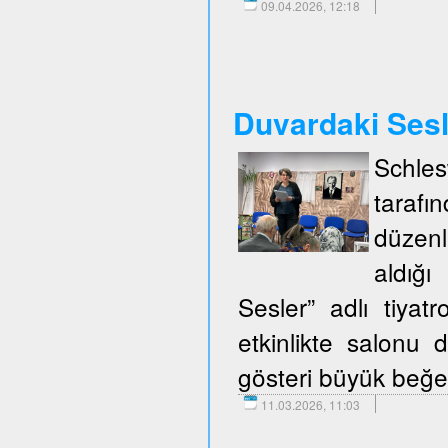
09.04.2026, 12:18
Duvardaki Ses
Schle
taraf
düzenl
aldığ
Sesler” adlı tiya
etkinlikte salonu d
gösteri büyük beğen
11.03.2026, 11:03