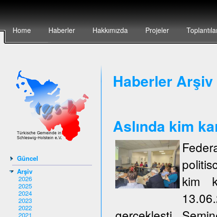
Home
Haberler
Hakkımızda
Projeler
Toplantıla
Haberler Arşiv 
Aslında kim ka
Federa
Güncel
politi
Arşiv
kim k
2026
2025
2024
13.06
2023
2022
gerçeklești. Semi
2021