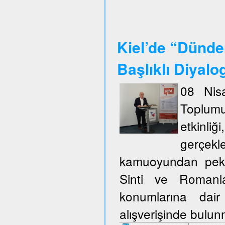
Kiel’de “Dünde
Başlıklı Diyalo
08 Nisa
Toplum
etkinli
gerçekl
kamuoyundan pek ço
Sinti ve Romanla
konumlarına dair
alışverişinde bulu