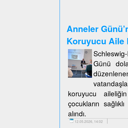
Anneler Günü’n
Koruyucu Aile B
Schleswig
Günü dola
düzenlene
vatandaşla
koruyucu aileliğ
çocukların sağlıklı
alındı.
12.05.2026, 14:02