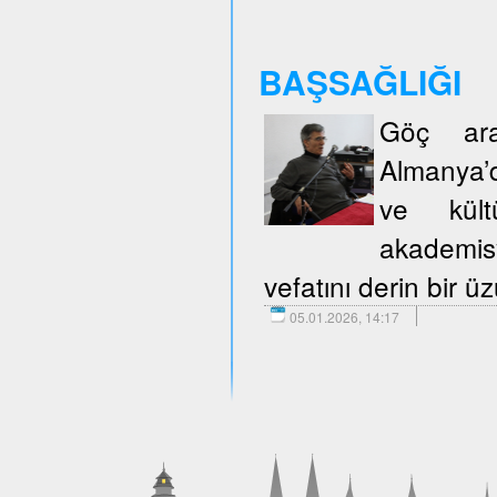
BAŞSAĞLIĞI
Göç araş
Almanya’d
ve kült
akademisy
vefatını derin bir 
05.01.2026, 14:17