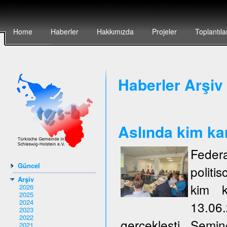
Home
Haberler
Hakkımızda
Projeler
Toplantıla
Haberler Arşiv 
Aslında kim ka
Federa
Güncel
politi
Arşiv
kim k
2026
2025
2024
13.06
2023
2022
gerçeklești. Semi
2021