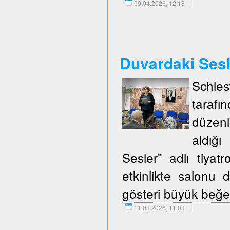
09.04.2026, 12:18
Duvardaki Ses
Schle
taraf
düzenl
aldığ
Sesler” adlı tiya
etkinlikte salonu d
gösteri büyük beğen
11.03.2026, 11:03