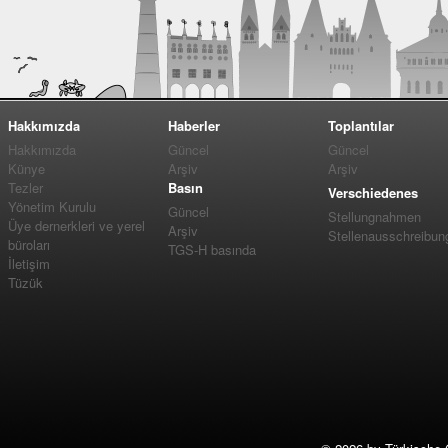
Hakkımızda
Haberler
Toplantılar
Hakkımızda
Güncel
Güncel
Künye
Arşiv
Arşiv
Tezler
Basın
Verschiedenes
Yönetim Kurulu
Güncel
Stellungnahmen
Üye dernerkleri ve yerel
Arşiv
Stellenausschreibun
büroları
TGS-H basında
İletişim
Tüzük