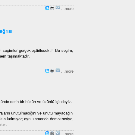
...more
ağrısı
ur seçimler gerçekleştirilecektir. Bu seçim,
önem taşımaktadır.
...more
münde derin bir hüzün ve üzüntü içindeyiz.
yaraların unutulmadığını ve unutulmayacağını
makla kalmıyor; aynı zamanda demokrasiye,
oruz.
...more