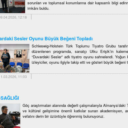
sorunları ve toplumsal konumlarına dair kapsamlı bilgi edinm
imkânı buldu.
9.04.2026, 12:18
rdaki Sesler Oyunu Büyük Beğeni Topladı
Schleswig-Holstein Türk Toplumu Tiyatro Grubu tara
düzenlenen programda, sanatçı Utku Erişik’in kalem
“Duvardaki Sesler” adlı tiyatro oyunu sahnelendi. Yoğun k
izleyiciler, oyunu ilgiyle takip etti ve gösteri büyük beğeni 
1.03.2026, 11:03
SAĞLIĞI
Göç araştırmaları alanında değerli çalışmalarıyla Almanya’daki 
ve kültürel gelişimine önemli katkılar sunan akademisyen, a
vefatını derin bir üzüntüyle öğrenmiş bulunuyoruz.