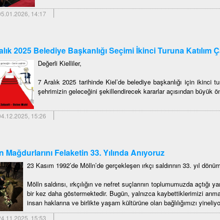
5.01.2026, 14:17
alık 2025 Belediye Başkanlığı Seçimi İkinci Turuna Katılım Ç
Değerli Kielliler,
7 Aralık 2025 tarihinde Kiel’de belediye başkanlığı için ikinci t
şehrimizin geleceğini şekillendirecek kararlar açısından büyük 
4.12.2025, 15:26
n Mağdurlarını Felaketin 33. Yılında Anıyoruz
23 Kasım 1992’de Mölln’de gerçekleşen ırkçı saldırının 33. yıl dönü
Mölln saldırısı, ırkçılığın ve nefret suçlarının toplumumuzda açtığı 
bir kez daha göstermektedir. Bugün, yalnızca kaybettiklerimizi an
insan haklarına ve birlikte yaşam kültürüne olan bağlılığımızı yineliy
4.11.2025, 15:53