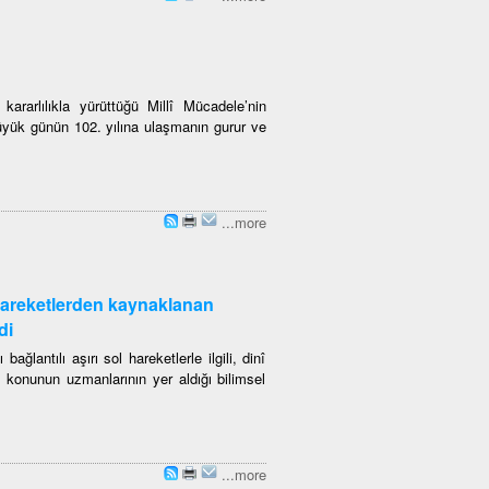
ararlılıkla yürüttüğü Millî Mücadele’nin
büyük günün 102. yılına ulaşmanın gurur ve
...more
 hareketlerden kaynaklanan
di
ağlantılı aşırı sol hareketlerle ilgili, dinî
 konunun uzmanlarının yer aldığı bilimsel
...more