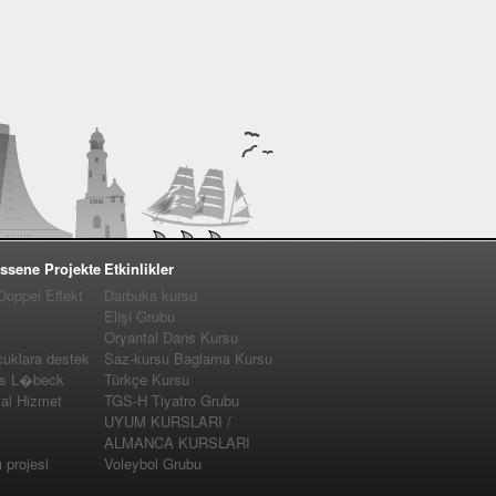
ssene Projekte
Etkinlikler
 Doppel Effekt
Darbuka kursu
Elişi Grubu
Oryantal Dans Kursu
cuklara destek
Saz-kursu Baglama Kursu
us L�beck
Türkçe Kursu
yal Hizmet
TGS-H Tiyatro Grubu
UYUM KURSLARI /
ALMANCA KURSLARI
projesi
Voleybol Grubu