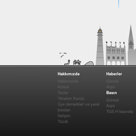
Hakkımızda
Haberler
Hakkımızda
Güncel
Künye
Arşiv
Tezler
Basın
Yönetim Kurulu
Güncel
Üye dernerkleri ve yerel
Arşiv
büroları
TGS-H basında
İletişim
Tüzük