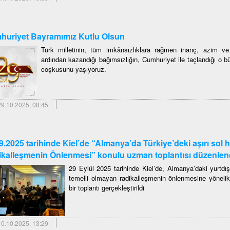
uriyet Bayramımız Kutlu Olsun
Türk milletinin, tüm imkânsızlıklara rağmen inanç, azim ve k
ardından kazandığı bağımsızlığın, Cumhuriyet ile taçlandığı o 
coşkusunu yaşıyoruz.
9.10.2025, 08:45
9.2025 tarihinde Kiel’de “Almanya’da Türkiye’deki aşırı sol
kalleşmenin Önlenmesi” konulu uzman toplantısı düzenlen
29 Eylül 2025 tarihinde Kiel’de, Almanya’daki yurtdışı b
temelli olmayan radikalleşmenin önlenmesine yönelik
bir toplantı gerçekleştirildi
0.10.2025, 13:29