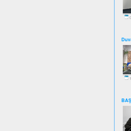
0
Duva
1
BAŞ