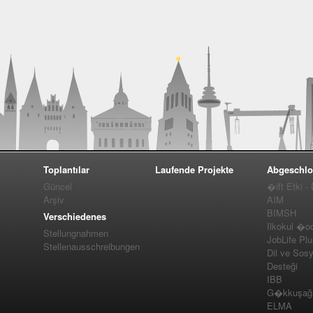
Toplantılar
Laufende Projekte
Abgeschlo
Güncel
�ift Etki -
Arşiv
AIM
BIMSH
Verschiedenes
Ilkokul �o
Stellungnahmen
JobLife Pl
Stellenausschreibungen
Dil ve Sos
Desteği
IBB
G�kkuşağı 
ELMA