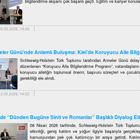
bilgilendirme akşamı çok başarılı geçti. Eğitim ve kariyer konula
6.05.2026, 14:26
ler Günü’nde Anlamlı Buluşma: Kiel’de Koruyucu Aile Bilgi
Schleswig-Holstein Türk Toplumu tarafından Anneler Günü dolay
düzenlenen “Koruyucu Aile Bilgilendirme Programı”, vatandaşların y
koruyucu aileliğin toplumsal önemi, başvuru süreçleri ve çocukla
gerekliliği ele alındı.
2.05.2026, 14:02
’de “Dünden Bugüne Sinti ve Romanlar” Başlıklı Diyalog Etk
08 Nisan 2026 tarihinde, Schleswig-Holstein Türk Toplumu
etkinliği, geniş katılım ve yoğun ilgiyle başarıyla gerçekle
kamuoyundan pek çok katılımcıyı bir araya getirdi. Katılım