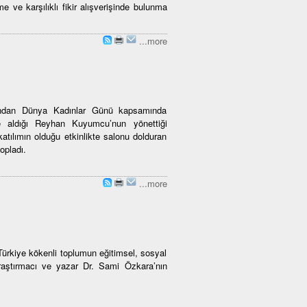
e ve karşılıklı fikir alışverişinde bulunma
...more
fından Dünya Kadınlar Günü kapsamında
e aldığı Reyhan Kuyumcu’nun yönettiği
atılımın olduğu etkinlikte salonu dolduran
topladı.
...more
Türkiye kökenli toplumun eğitimsel, sosyal
raştırmacı ve yazar Dr. Sami Özkara’nın