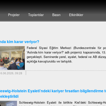
Projeler
Toplantılar
Basın
Etkinlikler
nda kim karar veriyor?
Federal Siyasi Eğitim Merkezi (Bundeszentrale für pol
'Aslında kim karar veriyor?' adlı projemiz kapsamında, 1
gerçeklești. Seminerde yerel, eyalet, federal ve AB düzey
açıklığa kavuşturuldu ve tartışıldı.
6.06.2026, 09:28
eswig-Holstein Eyaleti’ndeki kariyer fırsatları bilgilendirme t
ekleştirildi
Schleswig-Holstein Eyaleti ile birlikte Kiel’deki Schleswig-