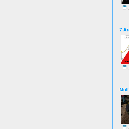
0
7 Ar
0
Möll
2