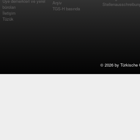
Üye dernerkleri ve yerel
Arşiv
Stellenausschreibun
büroları
TGS-H basında
İletişim
Tüzük
©
2026 by Türkische 