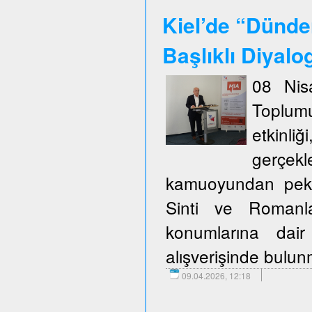
Kiel’de “Dünde
Başlıklı Diyalo
08 Nis
Toplum
etkinli
gerçekl
kamuoyundan pek ço
Sinti ve Romanla
konumlarına dair
alışverişinde bulu
09.04.2026, 12:18