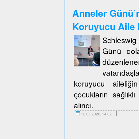
Anneler Günü’n
Koruyucu Aile B
Schleswig
Günü dola
düzenlene
vatandaşla
koruyucu aileliğ
çocukların sağlıklı
alındı.
12.05.2026, 14:02