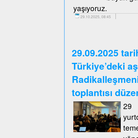
yaşıyoruz.
29.10.2025, 08:45
29.09.2025 tar
Türkiye’deki aş
Radikalleşmen
toplantısı düze
29 
yurt
tem