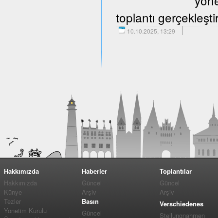
yöne
toplantı gerçekleştir
10.10.2025, 13:29
Hakkımızda
Haberler
Toplantılar
Hakkımızda
Güncel
Güncel
Künye
Arşiv
Arşiv
Tezler
Basın
Verschiedenes
Yönetim Kurulu
Güncel
Stellungnahmen