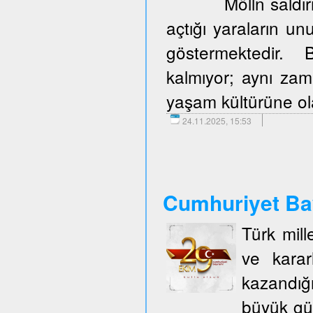
Mölln saldır
açtığı yaraların u
göstermektedir. 
kalmıyor; aynı zam
yaşam kültürüne olan
24.11.2025, 15:53
Cumhuriyet Ba
Türk mill
ve karar
kazandığ
büyük gü