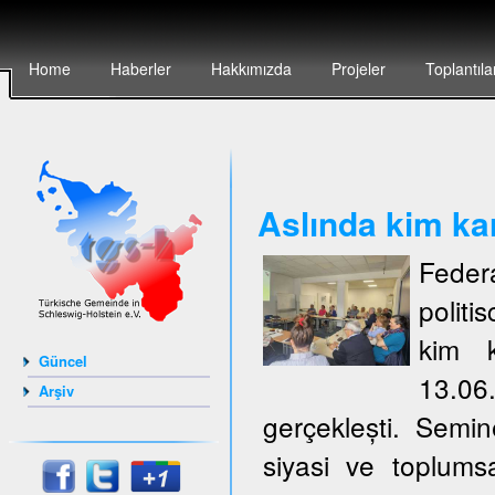
Home
Haberler
Hakkımızda
Projeler
Toplantıla
Aslında kim ka
Feder
politi
kim k
Güncel
13.06
Arşiv
gerçeklești. Semi
siyasi ve toplumsa