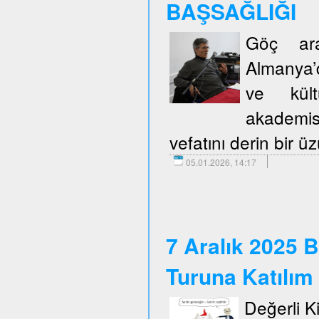
BAŞSAĞLIĞI
Göç araş
Almanya’d
ve kült
akademis
vefatını derin bir 
05.01.2026, 14:17
7 Aralık 2025 B
Turuna Katılım
Değerli Kie