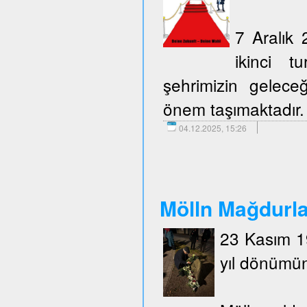
7 Aralık 
ikinci t
şehrimizin geleceğ
önem taşımaktadır.
04.12.2025, 15:26
Mölln Mağdurlar
23 Kasım 19
yıl dönümün