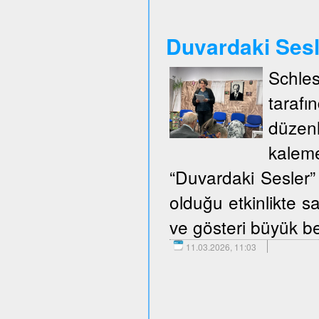
Duvardaki Ses
Schle
taraf
düzen
kalem
“Duvardaki Sesler” 
olduğu etkinlikte sa
ve gösteri büyük be
11.03.2026, 11:03