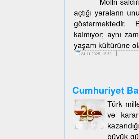
Mölln saldır
açtığı yaraların u
göstermektedir. 
kalmıyor; aynı zam
yaşam kültürüne olan
24.11.2025, 15:53
Cumhuriyet Ba
Türk mill
ve karar
kazandığ
büyük gü