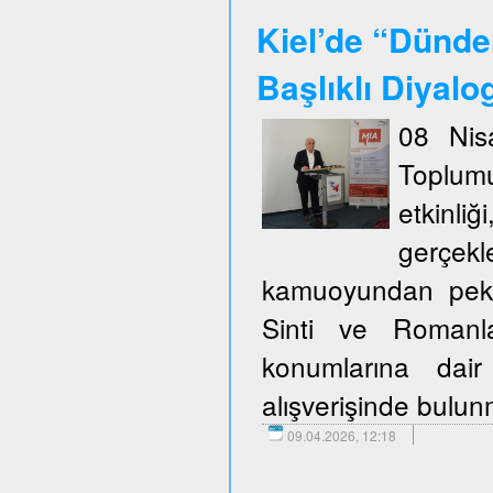
Kiel’de “Dünde
Başlıklı Diyalo
08 Nis
Toplum
etkinli
gerçekl
kamuoyundan pek ço
Sinti ve Romanla
konumlarına dair
alışverişinde bulu
09.04.2026, 12:18