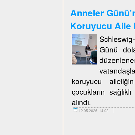
Anneler Günü’n
Koruyucu Aile B
Schleswig
Günü dola
düzenlene
vatandaşla
koruyucu aileliğ
çocukların sağlıklı
alındı.
12.05.2026, 14:02