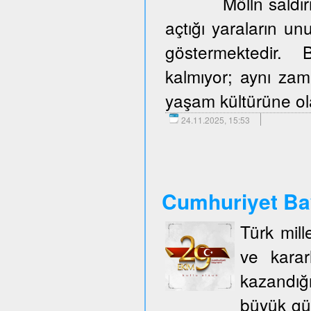
Mölln saldır
açtığı yaraların u
göstermektedir. 
kalmıyor; aynı zam
yaşam kültürüne olan
24.11.2025, 15:53
Cumhuriyet Ba
Türk mill
ve karar
kazandığ
büyük gü