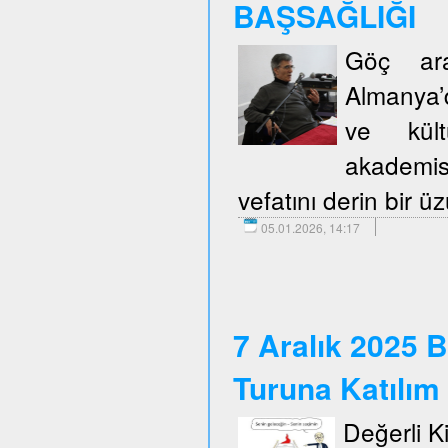
BAŞSAĞLIĞI
Göç araş
Almanya’d
ve kült
akademis
vefatını derin bir 
05.01.2026, 14:17
7 Aralık 2025 B
Turuna Katılım
Değerli Kie