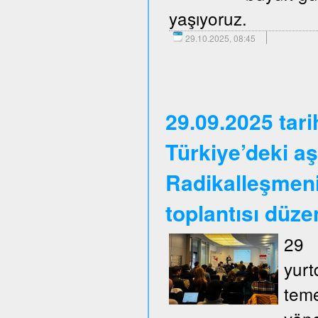
yaşıyoruz.
29.10.2025, 08:45
29.09.2025 tar
Türkiye’deki aş
Radikalleşmen
toplantısı düze
29 
yurt
tem