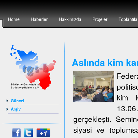
Home
Haberler
Hakkımızda
Projeler
Toplantıla
Aslında kim ka
Feder
politi
kim k
Güncel
13.06
Arşiv
gerçeklești. Semi
siyasi ve toplumsa