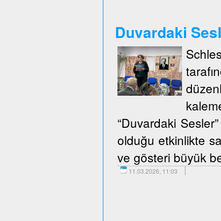
Duvardaki Ses
Schle
taraf
düzen
kalem
“Duvardaki Sesler” 
olduğu etkinlikte sa
ve gösteri büyük be
11.03.2026, 11:03