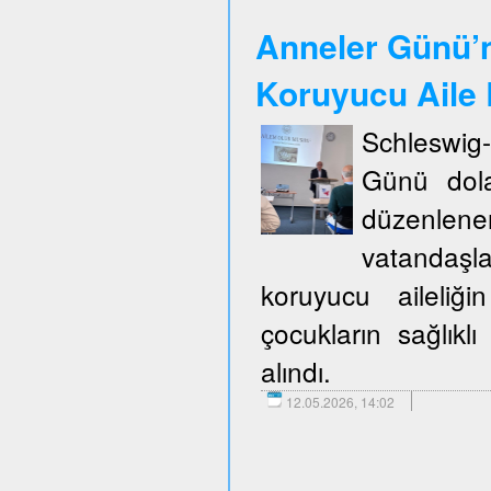
Anneler Günü’n
Koruyucu Aile B
Schleswig
Günü dola
düzenlene
vatandaşla
koruyucu aileliğ
çocukların sağlıklı
alındı.
12.05.2026, 14:02