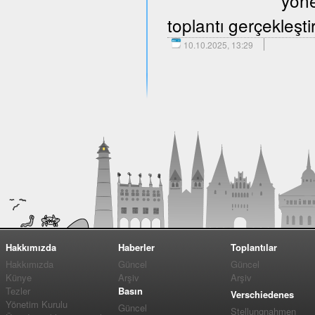
yöne
toplantı gerçekleştir
10.10.2025, 13:29
Hakkımızda
Haberler
Toplantılar
Hakkımızda
Güncel
Güncel
Künye
Arşiv
Arşiv
Tezler
Basın
Verschiedenes
Yönetim Kurulu
Güncel
Stellungnahmen