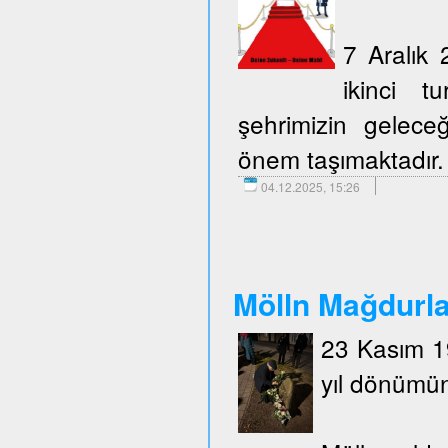
7 Aralık 
ikinci t
şehrimizin geleceğ
önem taşımaktadır.
04.12.2025, 15:26
Mölln Mağdurlar
23 Kasım 19
yıl dönümün