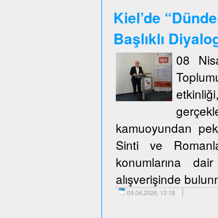
Kiel’de “Dünde
Başlıklı Diyalo
08 Nis
Toplum
etkinli
gerçekl
kamuoyundan pek ço
Sinti ve Romanla
konumlarına dair
alışverişinde bulu
09.04.2026, 12:18