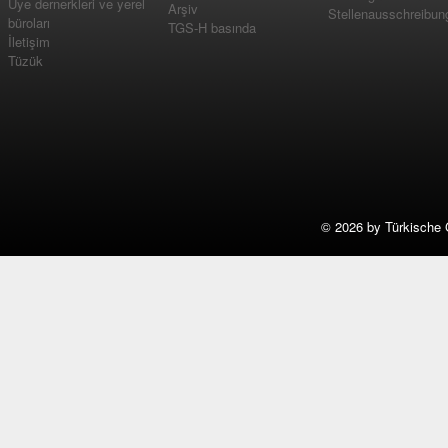
Üye dernerkleri ve yerel
Arşiv
Stellenausschreibun
büroları
TGS-H basında
İletişim
Tüzük
©
2026 by Türkische 