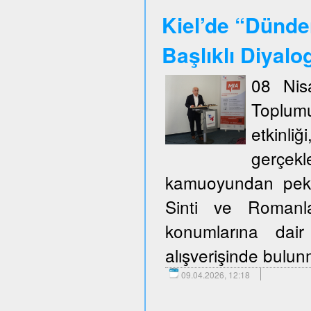
Kiel’de “Dünde
Başlıklı Diyalo
08 Nis
Toplum
etkinli
gerçekl
kamuoyundan pek ço
Sinti ve Romanla
konumlarına dair
alışverişinde bulu
09.04.2026, 12:18