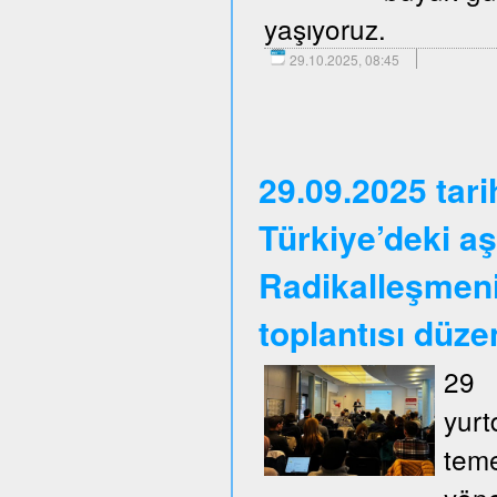
yaşıyoruz.
29.10.2025, 08:45
29.09.2025 tar
Türkiye’deki aş
Radikalleşmen
toplantısı düze
29 
yurt
tem