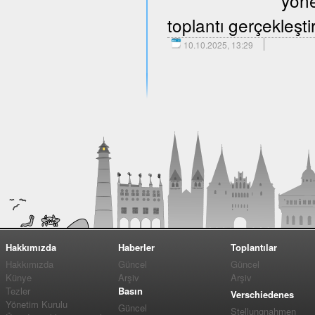
yöne
toplantı gerçekleştir
10.10.2025, 13:29
Hakkımızda
Haberler
Toplantılar
Hakkımızda
Güncel
Güncel
Künye
Arşiv
Arşiv
Tezler
Basın
Verschiedenes
Yönetim Kurulu
Güncel
Stellungnahmen