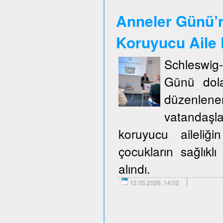
Anneler Günü’n
Koruyucu Aile B
Schleswig
Günü dola
düzenlene
vatandaşla
koruyucu aileliğ
çocukların sağlıklı
alındı.
12.05.2026, 14:02