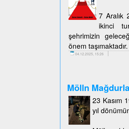
7 Aralık 
ikinci t
şehrimizin geleceğ
önem taşımaktadır.
04.12.2025, 15:26
Mölln Mağdurlar
23 Kasım 19
yıl dönümün