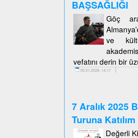
BAŞSAĞLIĞI
Göç araş
Almanya’d
ve kült
akademis
vefatını derin bir 
05.01.2026, 14:17
7 Aralık 2025 B
Turuna Katılım
Değerli Kie