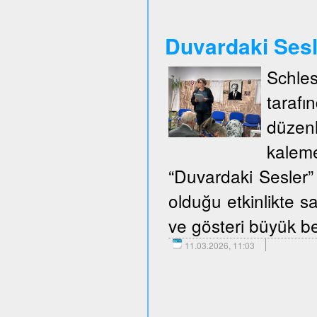
Duvardaki Ses
Schle
taraf
düzen
kalem
“Duvardaki Sesler” 
olduğu etkinlikte sa
ve gösteri büyük be
11.03.2026, 11:03