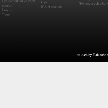
Üye dernerkleri ve yerel
Arşiv
Stellenausschreibun
büroları
TGS-H basında
İletişim
Tüzük
©
2026 by Türkische 