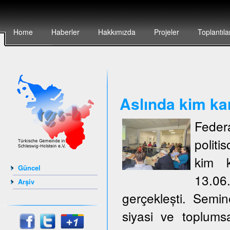
Home
Haberler
Hakkımızda
Projeler
Toplantıla
Aslında kim ka
Feder
politi
kim k
Güncel
13.06
Arşiv
gerçeklești. Semi
siyasi ve toplumsa