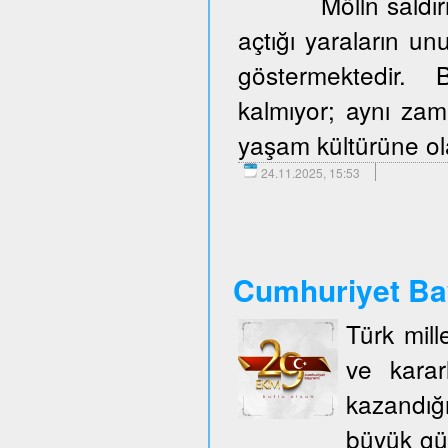
Mölln saldır
açtığı yaraların u
göstermektedir. 
kalmıyor; aynı zam
yaşam kültürüne olan
24.11.2025, 15:53
Cumhuriyet Ba
Türk mill
ve karar
kazandığ
büyük gü