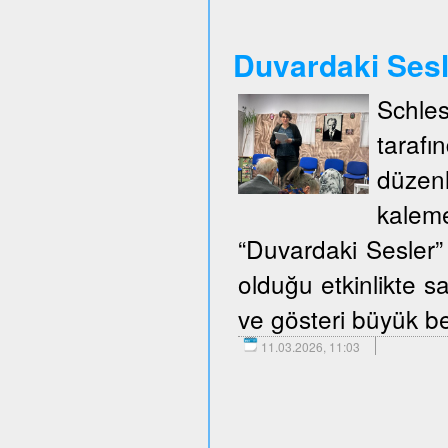
Duvardaki Ses
Schle
taraf
düzen
kalem
“Duvardaki Sesler” 
olduğu etkinlikte sa
ve gösteri büyük be
11.03.2026, 11:03