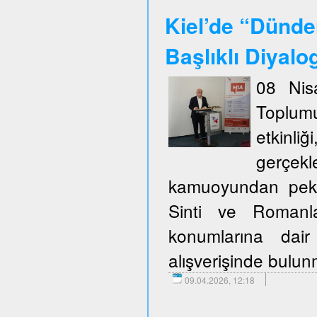
Kiel’de “Dünde
Başlıklı Diyalo
08 Nis
Toplum
etkinli
gerçekl
kamuoyundan pek ço
Sinti ve Romanla
konumlarına dair
alışverişinde bulu
09.04.2026, 12:18