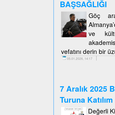
BAŞSAĞLIĞI
Göç araş
Almanya’d
ve kült
akademis
vefatını derin bir 
05.01.2026, 14:17
7 Aralık 2025 B
Turuna Katılım
Değerli Kie