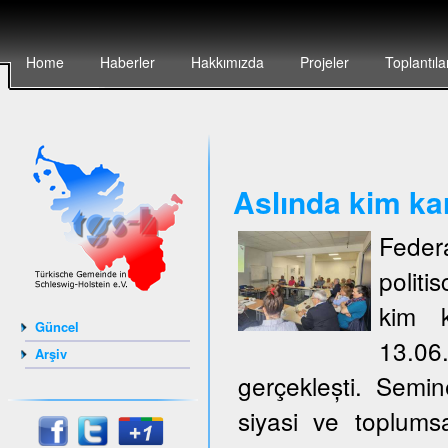
Home
Haberler
Hakkımızda
Projeler
Toplantıla
Aslında kim ka
Feder
politi
kim k
Güncel
13.06
Arşiv
gerçeklești. Semi
siyasi ve toplumsa