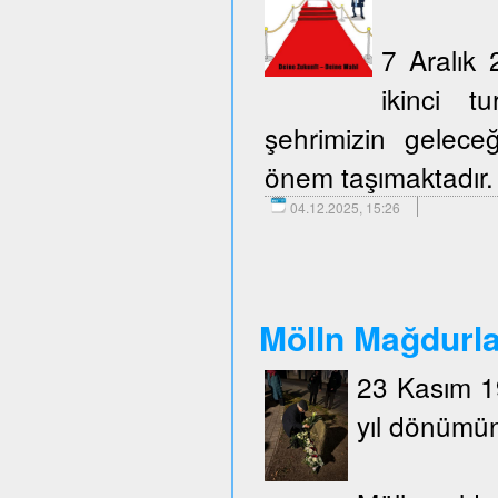
7 Aralık 
ikinci t
şehrimizin geleceğ
önem taşımaktadır.
04.12.2025, 15:26
Mölln Mağdurlar
23 Kasım 19
yıl dönümün