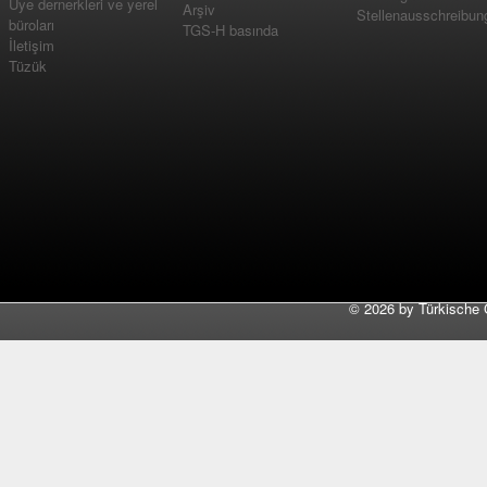
Üye dernerkleri ve yerel
Arşiv
Stellenausschreibun
büroları
TGS-H basında
İletişim
Tüzük
©
2026 by Türkische 