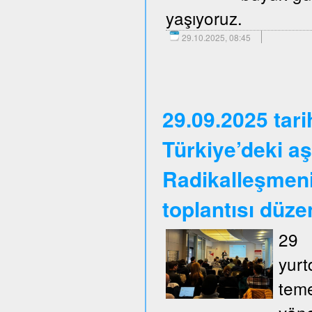
yaşıyoruz.
29.10.2025, 08:45
29.09.2025 tar
Türkiye’deki aş
Radikalleşmen
toplantısı düze
29 
yurt
tem