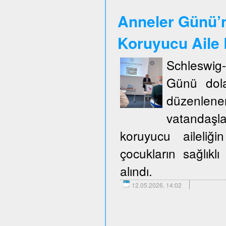
Anneler Günü’n
Koruyucu Aile B
Schleswig
Günü dola
düzenlene
vatandaşla
koruyucu aileliğ
çocukların sağlıklı
alındı.
12.05.2026, 14:02