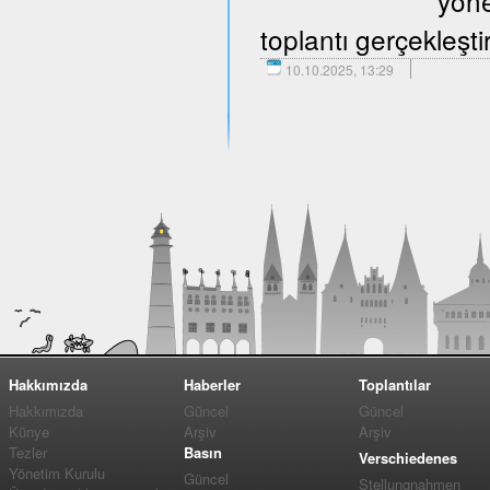
yöne
toplantı gerçekleştir
10.10.2025, 13:29
Hakkımızda
Haberler
Toplantılar
Hakkımızda
Güncel
Güncel
Künye
Arşiv
Arşiv
Tezler
Basın
Verschiedenes
Yönetim Kurulu
Güncel
Stellungnahmen