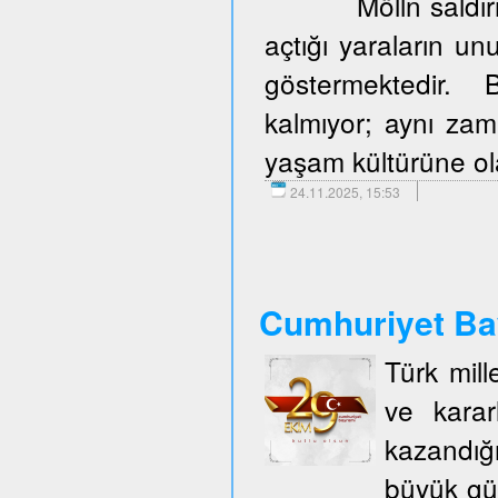
Mölln saldır
açtığı yaraların u
göstermektedir. 
kalmıyor; aynı zam
yaşam kültürüne olan
24.11.2025, 15:53
Cumhuriyet Ba
Türk mill
ve karar
kazandığ
büyük gü