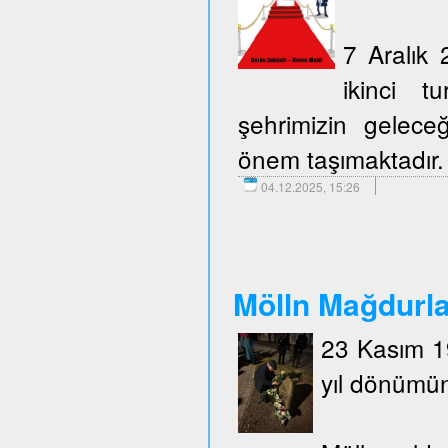
7 Aralık 
ikinci t
şehrimizin geleceğ
önem taşımaktadır.
04.12.2025, 15:26
Mölln Mağdurlar
23 Kasım 19
yıl dönümün