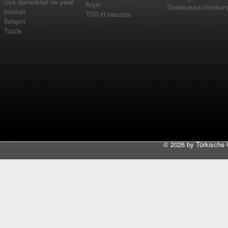
Üye dernerkleri ve yerel
Arşiv
Stellenausschreibun
büroları
TGS-H basında
İletişim
Tüzük
©
2026 by Türkische 