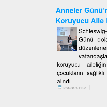
Anneler Günü’n
Koruyucu Aile B
Schleswig
Günü dola
düzenlene
vatandaşla
koruyucu aileliğ
çocukların sağlıklı
alındı.
12.05.2026, 14:02