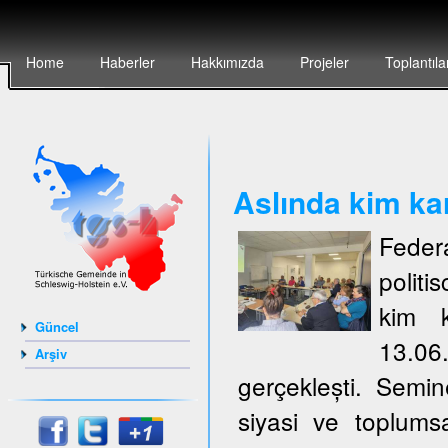
Home
Haberler
Hakkımızda
Projeler
Toplantıla
Aslında kim ka
Feder
politi
kim k
Güncel
13.06
Arşiv
gerçeklești. Semi
siyasi ve toplumsa