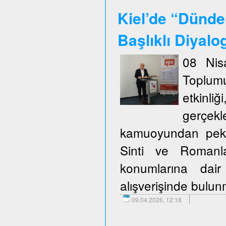
Kiel’de “Dünde
Başlıklı Diyalo
08 Nis
Toplum
etkinli
gerçekl
kamuoyundan pek ço
Sinti ve Romanla
konumlarına dair
alışverişinde bulu
09.04.2026, 12:18