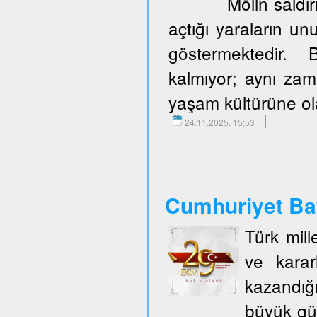
Mölln saldır
açtığı yaraların u
göstermektedir. 
kalmıyor; aynı zam
yaşam kültürüne olan
24.11.2025, 15:53
Cumhuriyet Ba
Türk mill
ve karar
kazandığ
büyük gü