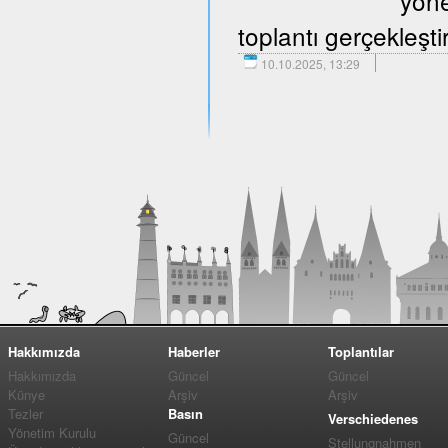
yöne
toplantı gerçekleştir
10.10.2025, 13:29
Hakkımızda
Haberler
Toplantılar
Hakkımızda
Güncel
Güncel
Künye
Arşiv
Arşiv
Tezler
Basın
Verschiedenes
Yönetim Kurulu
Güncel
Stellungnahmen