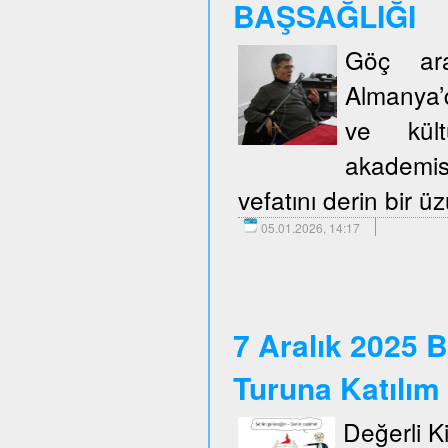
BAŞSAĞLIĞI
Göç araş
Almanya’d
ve kült
akademis
vefatını derin bir 
05.01.2026, 14:17
7 Aralık 2025 B
Turuna Katılım
Değerli Kie