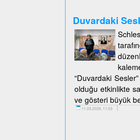
Duvardaki Ses
Schle
taraf
düzen
kalem
“Duvardaki Sesler” 
olduğu etkinlikte sa
ve gösteri büyük be
11.03.2026, 11:03