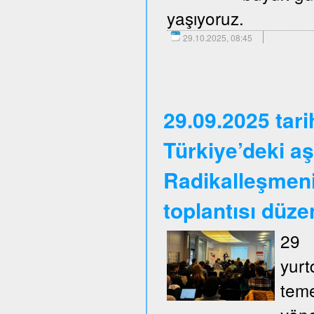
yaşıyoruz.
29.10.2025, 08:45
29.09.2025 tar
Türkiye’deki aş
Radikalleşmen
toplantısı düze
29 
yurt
tem