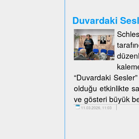
Duvardaki Ses
Schle
taraf
düzen
kalem
“Duvardaki Sesler” 
olduğu etkinlikte sa
ve gösteri büyük be
11.03.2026, 11:03