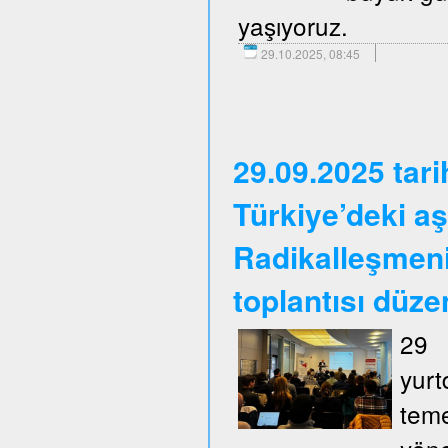
yaşıyoruz.
29.10.2025, 08:45
29.09.2025 tar
Türkiye’deki aş
Radikalleşmen
toplantısı düze
29 
yurt
tem