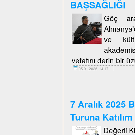
BAŞSAĞLIĞI
Göç araş
Almanya’d
ve kült
akademis
vefatını derin bir 
05.01.2026, 14:17
7 Aralık 2025 B
Turuna Katılım
Değerli Kie