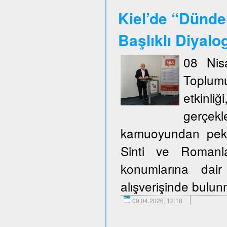
Kiel’de “Dünde
Başlıklı Diyalo
08 Nis
Toplum
etkinli
gerçekl
kamuoyundan pek ço
Sinti ve Romanla
konumlarına dair
alışverişinde bulu
09.04.2026, 12:18