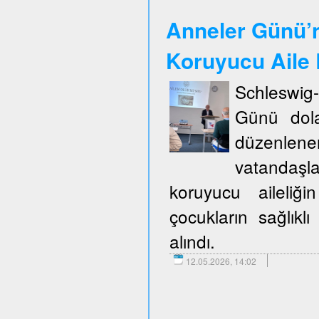
Anneler Günü’n
Koruyucu Aile B
Schleswig
Günü dola
düzenlene
vatandaşla
koruyucu aileliğ
çocukların sağlıklı
alındı.
12.05.2026, 14:02