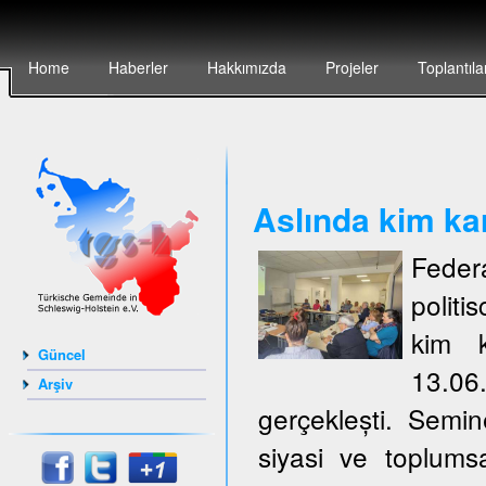
Home
Haberler
Hakkımızda
Projeler
Toplantıla
Aslında kim ka
Feder
politi
kim k
Güncel
13.06
Arşiv
gerçeklești. Semi
siyasi ve toplumsa