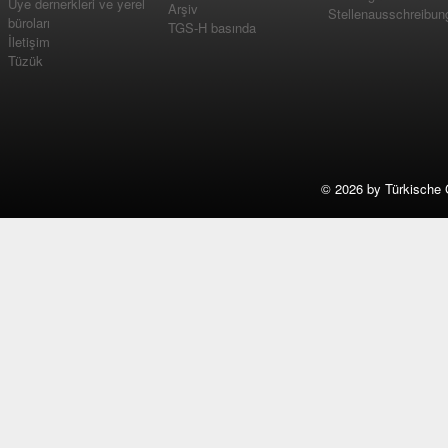
Üye dernerkleri ve yerel
Arşiv
Stellenausschreibun
büroları
TGS-H basında
İletişim
Tüzük
©
2026 by Türkische 