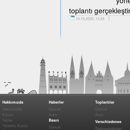
yöne
toplantı gerçekleştir
10.10.2025, 13:29
Hakkımızda
Haberler
Toplantılar
Hakkımızda
Güncel
Güncel
Künye
Arşiv
Arşiv
Tezler
Basın
Verschiedenes
Yönetim Kurulu
Güncel
Stellungnahmen