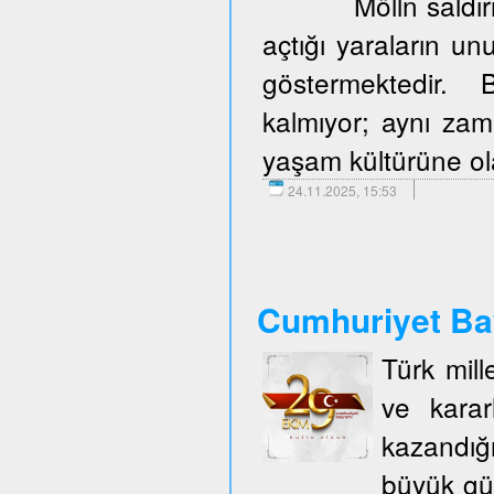
Mölln saldır
açtığı yaraların u
göstermektedir. 
kalmıyor; aynı zam
yaşam kültürüne olan
24.11.2025, 15:53
Cumhuriyet Ba
Türk mill
ve karar
kazandığ
büyük gü