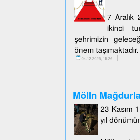
7 Aralık 
ikinci t
şehrimizin geleceğ
önem taşımaktadır.
04.12.2025, 15:26
Mölln Mağdurlar
23 Kasım 19
yıl dönümün