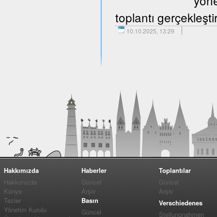
yöne
toplantı gerçekleştir
10.10.2025, 13:29
Hakkımızda
Haberler
Toplantılar
Hakkımızda
Güncel
Güncel
Künye
Arşiv
Arşiv
Tezler
Basın
Verschiedenes
Yönetim Kurulu
Güncel
Stellungnahmen