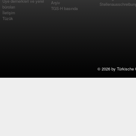
Üye dernerkleri ve yerel
Arşiv
Stellenausschreibun
büroları
TGS-H basında
İletişim
Tüzük
©
2026 by Türkische 