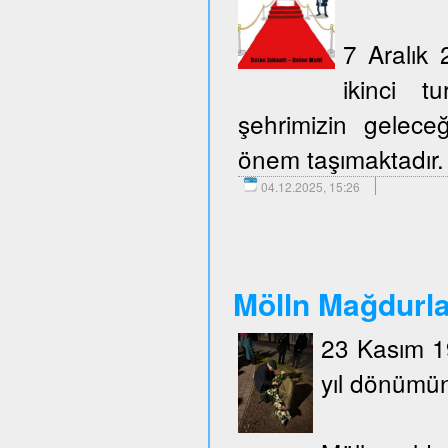
7 Aralık 
ikinci t
şehrimizin geleceğ
önem taşımaktadır.
04.12.2025, 15:26
Mölln Mağdurlar
23 Kasım 19
yıl dönümün