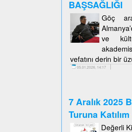
BAŞSAĞLIĞI
Göç araş
Almanya’d
ve kült
akademis
vefatını derin bir 
05.01.2026, 14:17
7 Aralık 2025 B
Turuna Katılım
Değerli Kie