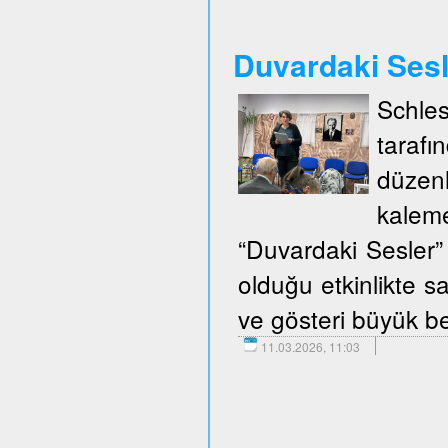
Duvardaki Ses
Schle
taraf
düzen
kalem
“Duvardaki Sesler” 
olduğu etkinlikte sa
ve gösteri büyük be
11.03.2026, 11:03