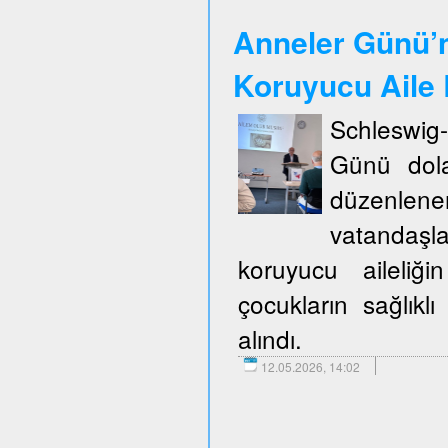
Anneler Günü’n
Koruyucu Aile B
Schleswig
Günü dola
düzenlene
vatandaşla
koruyucu aileliğ
çocukların sağlıklı
alındı.
12.05.2026, 14:02