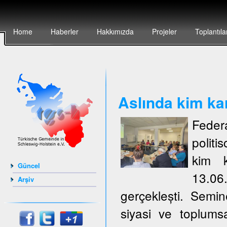
Home
Haberler
Hakkımızda
Projeler
Toplantıla
Aslında kim ka
Feder
politi
kim k
Güncel
13.06
Arşiv
gerçeklești. Semi
siyasi ve toplumsa