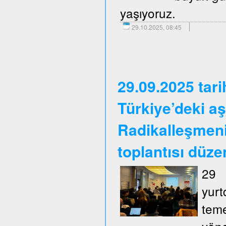
yaşıyoruz.
29.10.2025, 08:45
29.09.2025 tar
Türkiye’deki aş
Radikalleşmen
toplantısı düze
29 
yurt
tem