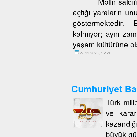
Mölln saldır
açtığı yaraların u
göstermektedir. 
kalmıyor; aynı zam
yaşam kültürüne olan
24.11.2025, 15:53
Cumhuriyet Ba
Türk mill
ve karar
kazandığ
büyük gü