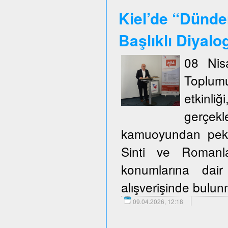
Kiel’de “Dünde
Başlıklı Diyalo
08 Nis
Toplum
etkinli
gerçekl
kamuoyundan pek ço
Sinti ve Romanla
konumlarına dair
alışverişinde bulu
09.04.2026, 12:18