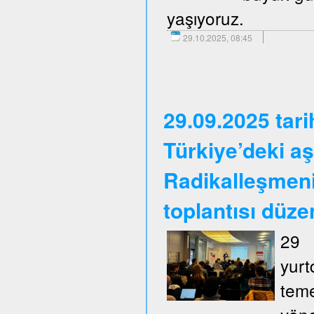
yaşıyoruz.
29.10.2025, 08:45
29.09.2025 tar
Türkiye’deki aş
Radikalleşmen
toplantısı düze
29 
yurt
tem