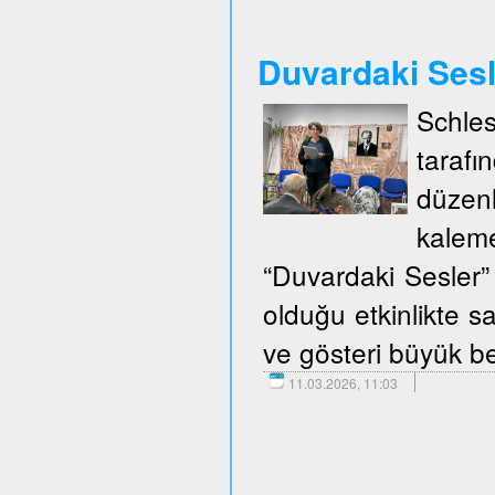
Duvardaki Ses
Schle
taraf
düzen
kalem
“Duvardaki Sesler” 
olduğu etkinlikte sa
ve gösteri büyük be
11.03.2026, 11:03