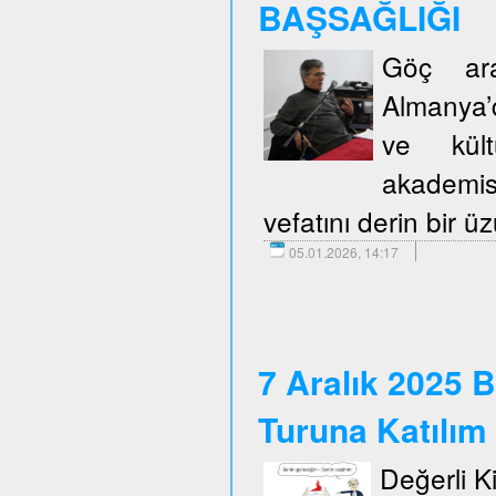
BAŞSAĞLIĞI
Göç araş
Almanya’d
ve kült
akademis
vefatını derin bir 
05.01.2026, 14:17
7 Aralık 2025 B
Turuna Katılım
Değerli Kie