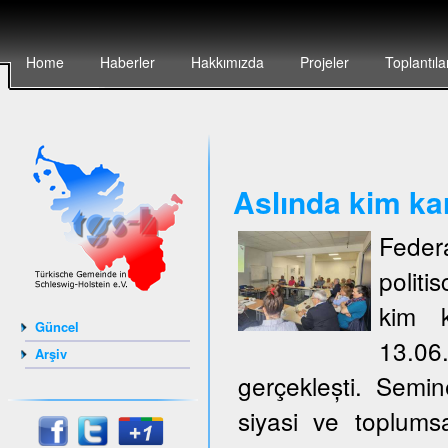
Home
Haberler
Hakkımızda
Projeler
Toplantıla
Aslında kim ka
Feder
politi
kim k
Güncel
13.06
Arşiv
gerçeklești. Semi
siyasi ve toplumsa