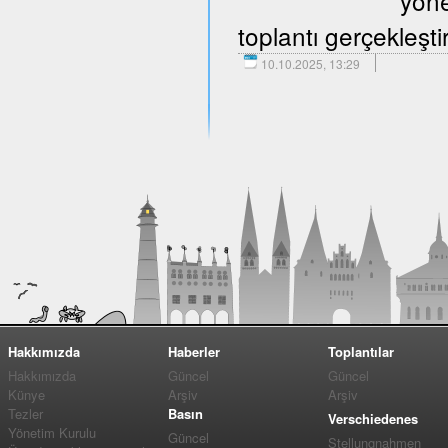
yöne
toplantı gerçekleştir
10.10.2025, 13:29
Hakkımızda
Haberler
Toplantılar
Hakkımızda
Güncel
Güncel
Künye
Arşiv
Arşiv
Tezler
Basın
Verschiedenes
Yönetim Kurulu
Güncel
Stellungnahmen