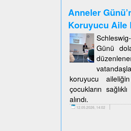
Anneler Günü’n
Koruyucu Aile B
Schleswig
Günü dola
düzenlene
vatandaşla
koruyucu aileliğ
çocukların sağlıklı
alındı.
12.05.2026, 14:02