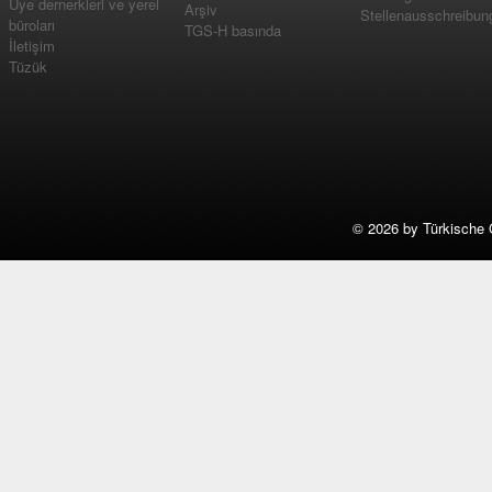
Üye dernerkleri ve yerel
Arşiv
Stellenausschreibun
büroları
TGS-H basında
İletişim
Tüzük
©
2026 by Türkische 