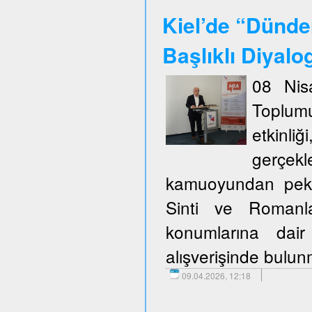
Kiel’de “Dünde
Başlıklı Diyalo
08 Nis
Toplum
etkinli
gerçekl
kamuoyundan pek ço
Sinti ve Romanla
konumlarına dair
alışverişinde bulu
09.04.2026, 12:18