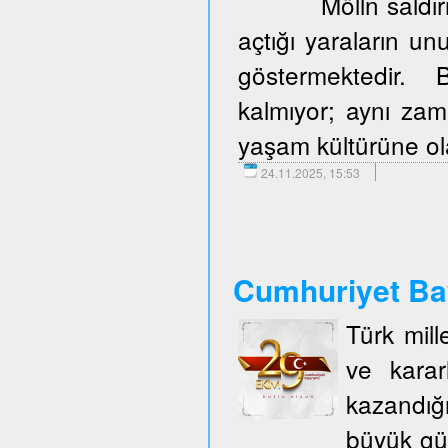
Mölln saldır
açtığı yaraların u
göstermektedir. 
kalmıyor; aynı zam
yaşam kültürüne olan
24.11.2025, 15:53
Cumhuriyet Ba
Türk mill
ve karar
kazandığ
büyük gü