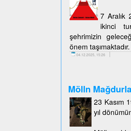
7 Aralık 
ikinci t
şehrimizin geleceğ
önem taşımaktadır.
04.12.2025, 15:26
Mölln Mağdurlar
23 Kasım 19
yıl dönümün