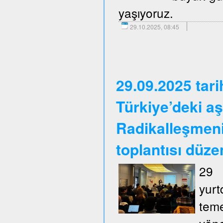
yaşıyoruz.
29.10.2025, 08:45
29.09.2025 tar
Türkiye’deki aş
Radikalleşmen
toplantısı düze
29 
yurt
tem