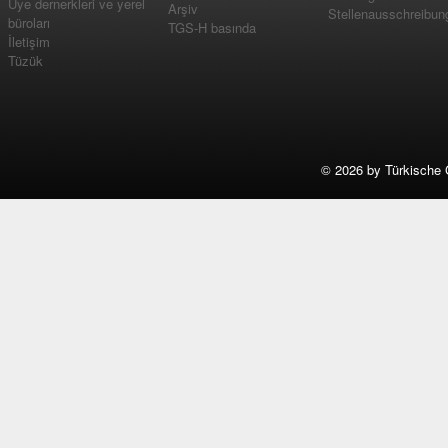
Üye dernerkleri ve yerel
Arşiv
Stellenausschreibun
büroları
TGS-H basında
İletişim
Tüzük
©
2026 by Türkische 