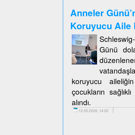
Anneler Günü’n
Koruyucu Aile B
Schleswig
Günü dola
düzenlene
vatandaşla
koruyucu aileliğ
çocukların sağlıklı
alındı.
12.05.2026, 14:02