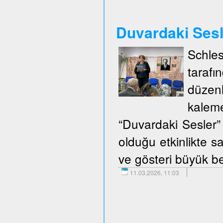
Duvardaki Ses
Schle
taraf
düzen
kalem
“Duvardaki Sesler” 
olduğu etkinlikte sa
ve gösteri büyük be
11.03.2026, 11:03