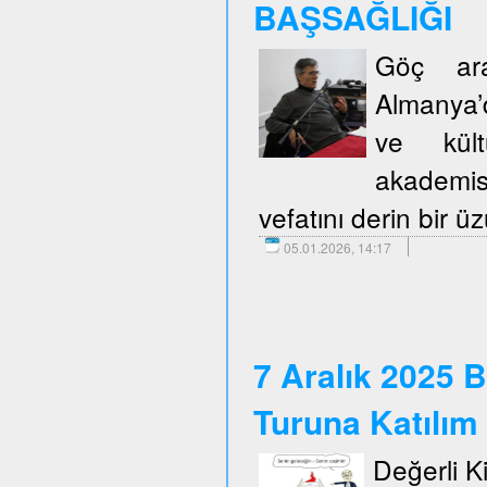
BAŞSAĞLIĞI
Göç araş
Almanya’d
ve kült
akademis
vefatını derin bir 
05.01.2026, 14:17
7 Aralık 2025 B
Turuna Katılım
Değerli Kie