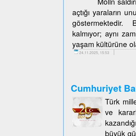
Mölln saldır
açtığı yaraların u
göstermektedir. 
kalmıyor; aynı zam
yaşam kültürüne olan
24.11.2025, 15:53
Cumhuriyet Ba
Türk mill
ve karar
kazandığ
büyük gü