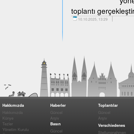
yöne
toplantı gerçekleştir
10.10.2025, 13:29
Hakkımızda
Haberler
Toplantılar
Hakkımızda
Güncel
Güncel
Künye
Arşiv
Arşiv
Tezler
Basın
Verschiedenes
Yönetim Kurulu
Güncel
Stellungnahmen