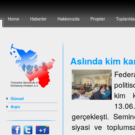
Home
Haberler
Hakkımızda
Projeler
Toplantıla
Aslında kim ka
Feder
politi
kim k
Güncel
13.06
Arşiv
gerçeklești. Semi
siyasi ve toplumsa