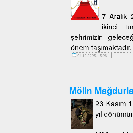
7 Aralık 
ikinci t
şehrimizin geleceğ
önem taşımaktadır.
04.12.2025, 15:26
Mölln Mağdurlar
23 Kasım 19
yıl dönümün