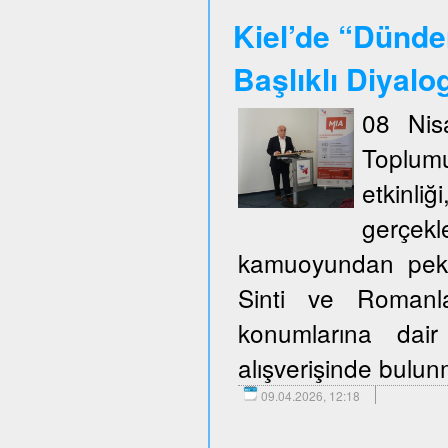
Kiel’de “Dünde
Başlıklı Diyalo
08 Nis
Toplum
etkinli
gerçekl
kamuoyundan pek ço
Sinti ve Romanla
konumlarına dair
alışverişinde bulu
09.04.2026, 12:18