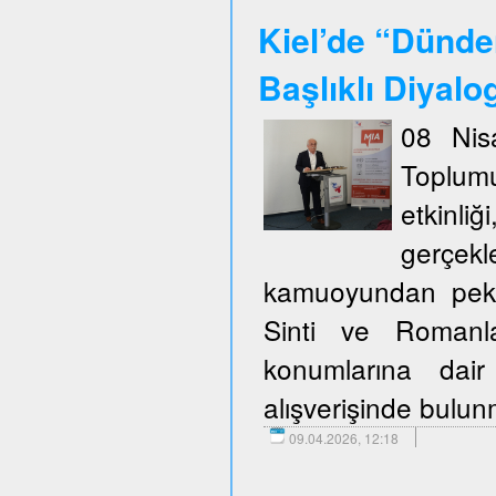
Kiel’de “Dünde
Başlıklı Diyalo
08 Nis
Toplum
etkinli
gerçekl
kamuoyundan pek ço
Sinti ve Romanla
konumlarına dair
alışverişinde bulu
09.04.2026, 12:18