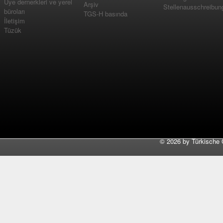
Üye dernerkleri ve yerel
Arşiv
Stellenausschreibun
büroları
TGS-H basında
İletişim
Tüzük
©
2026 by Türkische 