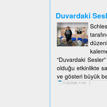
Duvardaki Ses
Schle
taraf
düzen
kalem
“Duvardaki Sesler” 
olduğu etkinlikte sa
ve gösteri büyük be
11.03.2026, 11:03