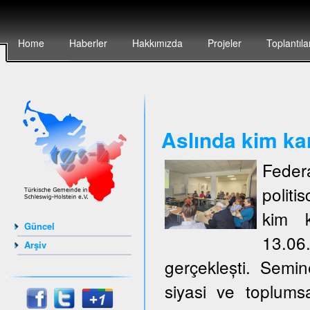
Home
Haberler
Hakkımızda
Projeler
Toplantıla
Aslında kim ka
Feder
politi
kim k
Güncel
13.06
Arşiv
gerçeklești. Semi
siyasi ve toplumsa