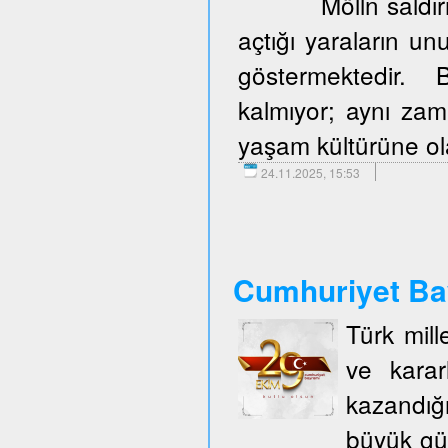
Mölln saldır
açtığı yaraların u
göstermektedir. 
kalmıyor; aynı zam
yaşam kültürüne olan
24.11.2025, 15:53
Cumhuriyet Ba
Türk mill
ve karar
kazandığ
büyük gü