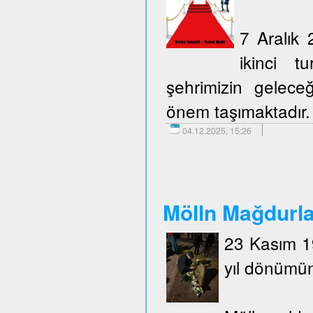
7 Aralık 
ikinci t
şehrimizin geleceğ
önem taşımaktadır.
04.12.2025, 15:26
Mölln Mağdurlar
23 Kasım 19
yıl dönümün