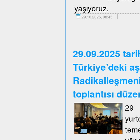
yaşıyoruz.
29.10.2025, 08:45
29.09.2025 tar
Türkiye’deki aş
Radikalleşmen
toplantısı düze
29 
yurt
tem