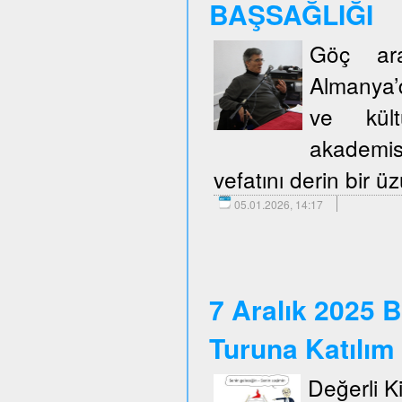
BAŞSAĞLIĞI
Göç araş
Almanya’d
ve kült
akademis
vefatını derin bir 
05.01.2026, 14:17
7 Aralık 2025 B
Turuna Katılım
Değerli Kie