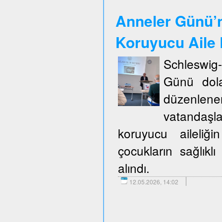
Anneler Günü’n
Koruyucu Aile B
Schleswig
Günü dola
düzenlene
vatandaşla
koruyucu aileliğ
çocukların sağlıklı
alındı.
12.05.2026, 14:02