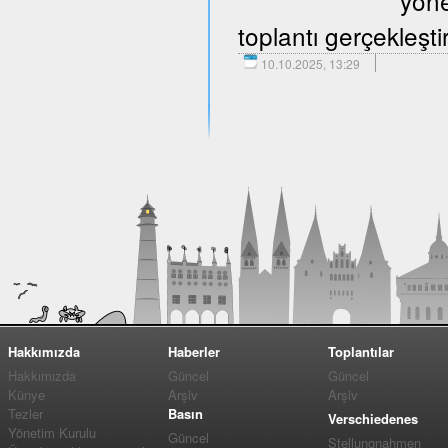
yöne
toplantı gerçekleştir
10.10.2025, 13:29
Hakkımızda
Haberler
Toplantılar
Hakkımızda
Güncel
Güncel
Künye
Arşiv
Arşiv
Tezler
Basın
Verschiedenes
Yönetim Kurulu
Güncel
Stellungnahmen