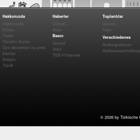
Hakkımızda
Haberler
Toplantılar
Hakkımızda
Güncel
Güncel
Künye
Arşiv
Arşiv
Tezler
Basın
Verschiedenes
Yönetim Kurulu
Güncel
Stellungnahmen
Üye dernerkleri ve yerel
Arşiv
Stellenausschreibun
büroları
TGS-H basında
İletişim
Tüzük
©
2026 by Türkische 