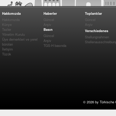
Hakkımızda
Haberler
Toplantılar
Hakkımızda
Güncel
Güncel
Künye
Arşiv
Arşiv
Tezler
Basın
Verschiedenes
Yönetim Kurulu
Güncel
Stellungnahmen
Üye dernerkleri ve yerel
Arşiv
Stellenausschreibun
büroları
TGS-H basında
İletişim
Tüzük
©
2026 by Türkische 