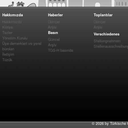
Hakkımızda
Haberler
Toplantılar
Hakkımızda
Güncel
Güncel
Künye
Arşiv
Arşiv
Tezler
Basın
Verschiedenes
Yönetim Kurulu
Güncel
Stellungnahmen
Üye dernerkleri ve yerel
Arşiv
Stellenausschreibun
büroları
TGS-H basında
İletişim
Tüzük
©
2026 by Türkische 