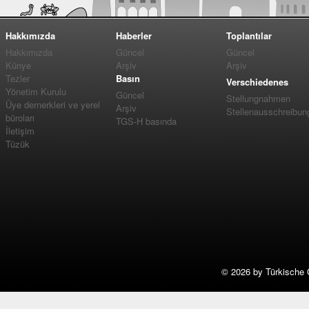
Hakkımızda
Haberler
Toplantılar
Hakkımızda
Güncel
Güncel
Künye
Arşiv
Arşiv
Tezler
Basın
Verschiedenes
Yönetim Kurulu
Güncel
Stellungnahmen
Üye dernerkleri ve yerel
Arşiv
Stellenausschreibun
büroları
TGS-H basında
İletişim
Tüzük
©
2026 by Türkische 