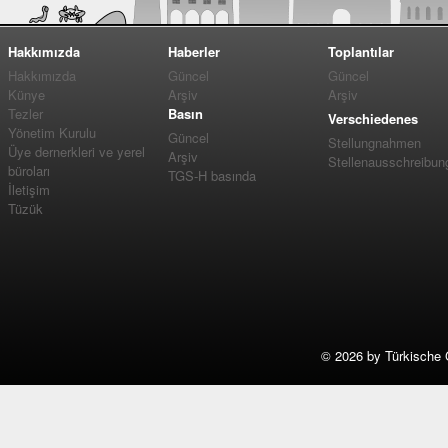
Hakkımızda
Haberler
Toplantılar
Hakkımızda
Güncel
Güncel
Künye
Arşiv
Arşiv
Tezler
Basın
Verschiedenes
Yönetim Kurulu
Güncel
Stellungnahmen
Üye dernerkleri ve yerel
Arşiv
Stellenausschreibun
büroları
TGS-H basında
İletişim
Tüzük
©
2026 by Türkische 